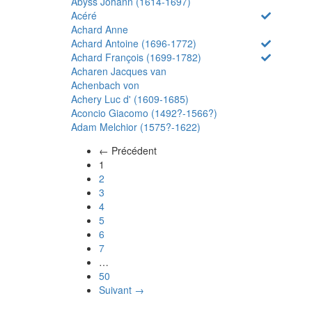
Abyss Johann (1614-1697)
Acéré
Achard Anne
Achard Antoine (1696-1772)
Achard François (1699-1782)
Acharen Jacques van
Achenbach von
Achery Luc d' (1609-1685)
Aconcio Giacomo (1492?-1566?)
Adam Melchior (1575?-1622)
← Précédent
(actuel)
1
2
3
4
5
6
7
…
50
Suivant →