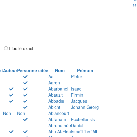
ss
ar
Libellé exact
nt
Auteur
Personne citée
Nom
Prénom
Aa
Pieter
Aaron
Abarbanel
Isaac
Abauzit
Firmin
Abbadie
Jacques
Abicht
Johann Georg
Non
Non
Ablancourt
Abraham
Ecchellensis
Abrenethée
Daniel
Abu Al-Fida
Isma'il ibn 'Ali