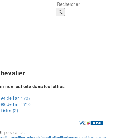
hevalier
n nom est cité dans les lettres
94 de l'an 1707
99 de l'an 1710
Lister (2)
L persistante :
tps://humanities.unige.ch/turrettini/entites/personnes/view_expre