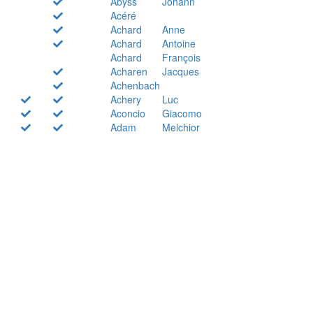
Abyss
Johann
Acéré
Achard
Anne
Achard
Antoine
Achard
François
Acharen
Jacques
Achenbach
Achery
Luc
Aconcio
Giacomo
Adam
Melchior