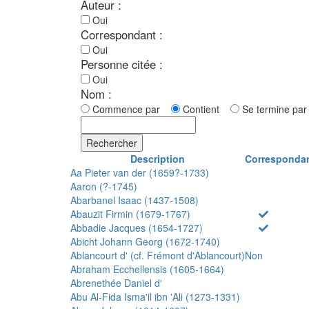
Auteur :
Oui
Correspondant :
Oui
Personne citée :
Oui
Nom :
Commence par
Contient
Se termine p
Rechercher
Description
Corresponda
Aa Pieter van der (1659?-1733)
Aaron (?-1745)
Abarbanel Isaac (1437-1508)
Abauzit Firmin (1679-1767)
Abbadie Jacques (1654-1727)
Abicht Johann Georg (1672-1740)
Ablancourt d' (cf. Frémont d'Ablancourt)
Non
Abraham Ecchellensis (1605-1664)
Abrenethée Daniel d'
Abu Al-Fida Isma'il ibn 'Ali (1273-1331)