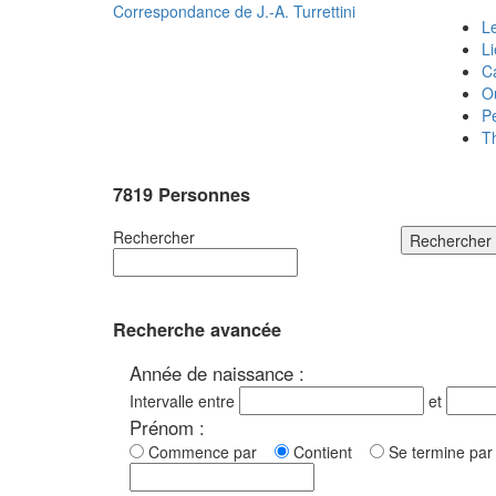
Correspondance de
J.-A. Turrettini
Le
L
C
O
P
T
7819 Personnes
Rechercher
Rechercher
Recherche avancée
Année de naissance :
Intervalle entre
et
Prénom :
Commence par
Contient
Se termine p