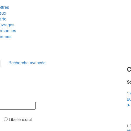
ttres
ieux
arte
uvrages
ersonnes
hèmes
Recherche avancée
C
So
17
20
➤ 
ar
Libellé exact
UR
ht