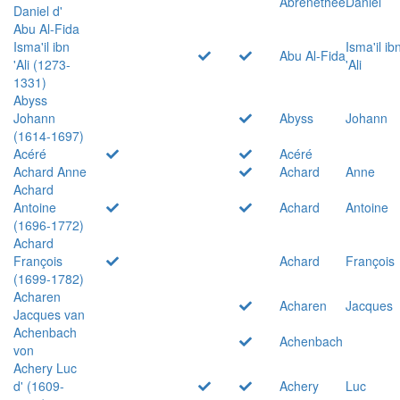
Abrenethée
Daniel
Daniel d'
Abu Al-Fida
Isma'il ibn
Isma'il ib
Abu Al-Fida
'Ali (1273-
'Ali
1331)
Abyss
Johann
Abyss
Johann
(1614-1697)
Acéré
Acéré
Achard Anne
Achard
Anne
Achard
Antoine
Achard
Antoine
(1696-1772)
Achard
François
Achard
François
(1699-1782)
Acharen
Acharen
Jacques
Jacques van
Achenbach
Achenbach
von
Achery Luc
d' (1609-
Achery
Luc