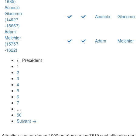
1685)
Aconcio
Giacomo
Aconcio
Giacomo
(1492?
-1566?)
Adam
Melchior
Adam
Melchior
(1575?
-1622)
← Précédent
(actuel)
1
2
3
4
5
6
7
…
50
Suivant →
Attention : au maximum 1000 entrées sur les 7819 sont affichées par