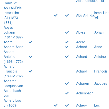
Abrenethée
Daniel
Daniel d'
Abu Al-Fida
Isma'il ibn
Isma'il ib
Abu Al-Fida
'Ali (1273-
'Ali
1331)
Abyss
Johann
Abyss
Johann
(1614-1697)
Acéré
Acéré
Achard Anne
Achard
Anne
Achard
Antoine
Achard
Antoine
(1696-1772)
Achard
François
Achard
François
(1699-1782)
Acharen
Acharen
Jacques
Jacques van
Achenbach
Achenbach
von
Achery Luc
d' (1609-
Achery
Luc