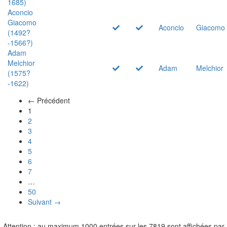
1685)
Aconcio
Giacomo
Aconcio
Giacomo
(1492?
-1566?)
Adam
Melchior
Adam
Melchior
(1575?
-1622)
← Précédent
(actuel)
1
2
3
4
5
6
7
…
50
Suivant →
Attention : au maximum 1000 entrées sur les 7819 sont affichées par