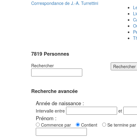
Correspondance de
J.-A. Turrettini
Le
L
C
O
P
T
7819 Personnes
Rechercher
Rechercher
Recherche avancée
Année de naissance :
Intervalle entre
et
Prénom :
Commence par
Contient
Se termine p