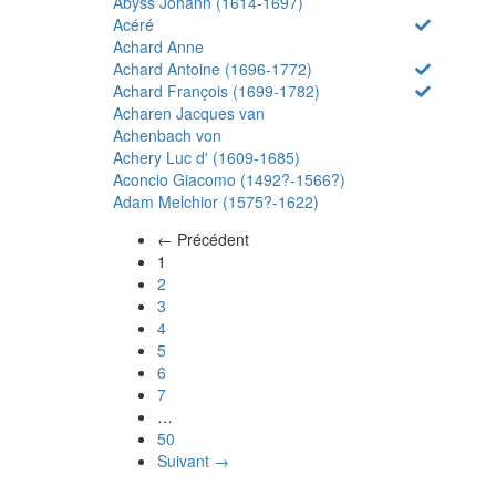
Abyss Johann (1614-1697)
Acéré
Achard Anne
Achard Antoine (1696-1772)
Achard François (1699-1782)
Acharen Jacques van
Achenbach von
Achery Luc d' (1609-1685)
Aconcio Giacomo (1492?-1566?)
Adam Melchior (1575?-1622)
← Précédent
(actuel)
1
2
3
4
5
6
7
…
50
Suivant →