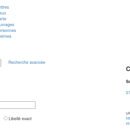
ttres
ieux
arte
uvrages
ersonnes
hèmes
Recherche avancée
C
So
27
UR
ar
Libellé exact
ht
ss