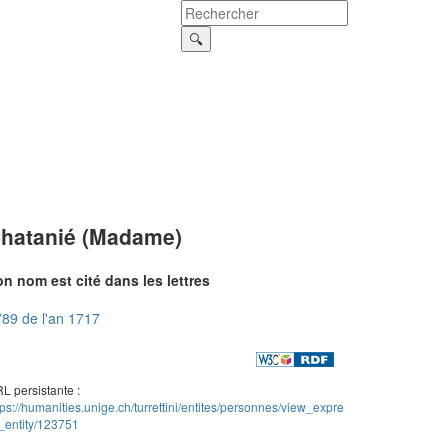
hatanié (Madame)
n nom est cité dans les lettres
89 de l'an 1717
L persistante :
tps://humanities.unige.ch/turrettini/entites/personnes/view_expre
_entity/123751