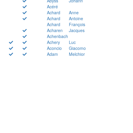
Abyss
Johann
Acéré
Achard
Anne
Achard
Antoine
Achard
François
Acharen
Jacques
Achenbach
Achery
Luc
Aconcio
Giacomo
Adam
Melchior