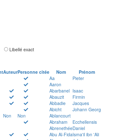
ar
Libellé exact
nt
Auteur
Personne citée
Nom
Prénom
Aa
Pieter
Aaron
Abarbanel
Isaac
Abauzit
Firmin
Abbadie
Jacques
Abicht
Johann Georg
Non
Non
Ablancourt
Abraham
Ecchellensis
Abrenethée
Daniel
Abu Al-Fida
Isma'il ibn 'Ali