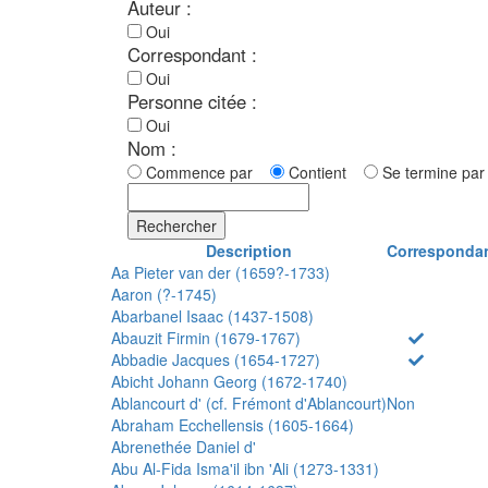
Auteur :
Oui
Correspondant :
Oui
Personne citée :
Oui
Nom :
Commence par
Contient
Se termine p
Rechercher
Description
Corresponda
Aa Pieter van der (1659?-1733)
Aaron (?-1745)
Abarbanel Isaac (1437-1508)
Abauzit Firmin (1679-1767)
Abbadie Jacques (1654-1727)
Abicht Johann Georg (1672-1740)
Ablancourt d' (cf. Frémont d'Ablancourt)
Non
Abraham Ecchellensis (1605-1664)
Abrenethée Daniel d'
Abu Al-Fida Isma'il ibn 'Ali (1273-1331)