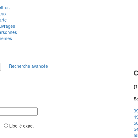
ttres
ieux
arte
uvrages
ersonnes
hèmes
Recherche avancée
C
(
So
39
49
50
ar
Libellé exact
54
55