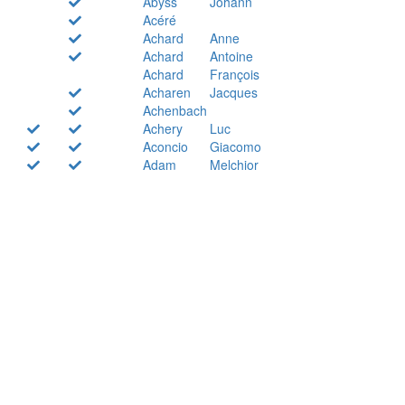
Abyss
Johann
Acéré
Achard
Anne
Achard
Antoine
Achard
François
Acharen
Jacques
Achenbach
Achery
Luc
Aconcio
Giacomo
Adam
Melchior