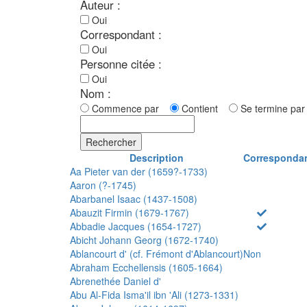
Auteur :
Oui
Correspondant :
Oui
Personne citée :
Oui
Nom :
Commence par
Contient
Se termine p
Rechercher
Description
Corresponda
Aa Pieter van der (1659?-1733)
Aaron (?-1745)
Abarbanel Isaac (1437-1508)
Abauzit Firmin (1679-1767)
Abbadie Jacques (1654-1727)
Abicht Johann Georg (1672-1740)
Ablancourt d' (cf. Frémont d'Ablancourt)
Non
Abraham Ecchellensis (1605-1664)
Abrenethée Daniel d'
Abu Al-Fida Isma'il ibn 'Ali (1273-1331)