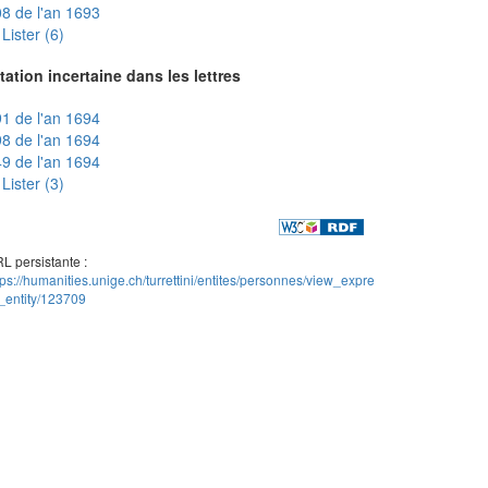
8 de l'an 1693
Lister (6)
tation incertaine dans les lettres
1 de l'an 1694
8 de l'an 1694
9 de l'an 1694
Lister (3)
L persistante :
tps://humanities.unige.ch/turrettini/entites/personnes/view_expre
_entity/123709