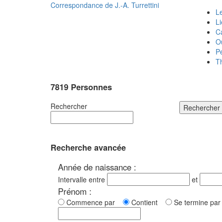
Correspondance de
J.-A. Turrettini
Le
L
C
O
P
T
7819 Personnes
Rechercher
Rechercher
Recherche avancée
Année de naissance :
Intervalle entre
et
Prénom :
Commence par
Contient
Se termine p