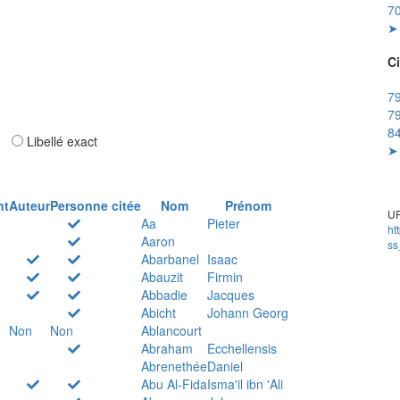
70
➤ 
Ci
79
79
84
ar
Libellé exact
➤ 
nt
Auteur
Personne citée
Nom
Prénom
UR
Aa
Pieter
ht
Aaron
ss
Abarbanel
Isaac
Abauzit
Firmin
Abbadie
Jacques
Abicht
Johann Georg
Non
Non
Ablancourt
Abraham
Ecchellensis
Abrenethée
Daniel
Abu Al-Fida
Isma'il ibn 'Ali