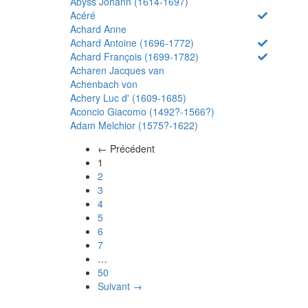
Abyss Johann (1614-1697)
Acéré
Achard Anne
Achard Antoine (1696-1772)
Achard François (1699-1782)
Acharen Jacques van
Achenbach von
Achery Luc d' (1609-1685)
Aconcio Giacomo (1492?-1566?)
Adam Melchior (1575?-1622)
← Précédent
(actuel)
1
2
3
4
5
6
7
…
50
Suivant →