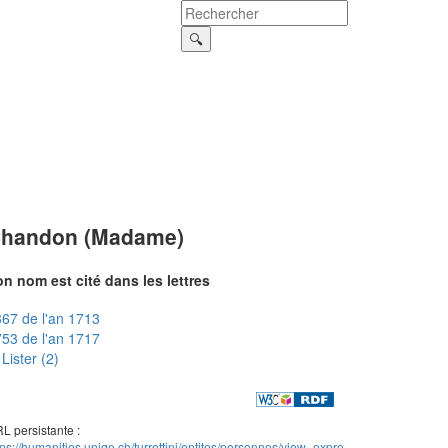
handon (Madame)
n nom est cité dans les lettres
67 de l'an 1713
53 de l'an 1717
Lister (2)
L persistante :
tps://humanities.unige.ch/turrettini/entites/personnes/view_expre