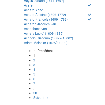
Abyss Johann (1614-1697)
Acéré
Achard Anne
Achard Antoine (1696-1772)
Achard François (1699-1782)
Acharen Jacques van
Achenbach von
Achery Luc d' (1609-1685)
Aconcio Giacomo (1492?-1566?)
Adam Melchior (1575?-1622)
← Précédent
(actuel)
1
2
3
4
5
6
7
…
50
Suivant →