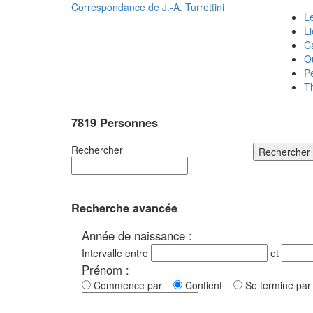
Correspondance de
J.-A. Turrettini
Le
L
C
O
P
T
7819 Personnes
Rechercher
Rechercher
Recherche avancée
Année de naissance :
Intervalle entre
et
Prénom :
Commence par
Contient
Se termine p