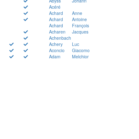
Abyss
Johann
Acéré
Achard
Anne
Achard
Antoine
Achard
François
Acharen
Jacques
Achenbach
Achery
Luc
Aconcio
Giacomo
Adam
Melchior