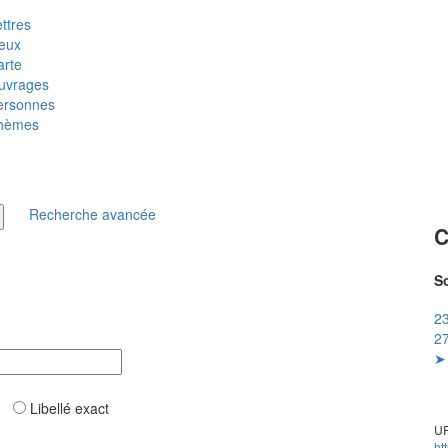
ttres
ieux
arte
uvrages
ersonnes
hèmes
Recherche avancée
C
So
23
27
➤ 
ar
Libellé exact
UR
ht