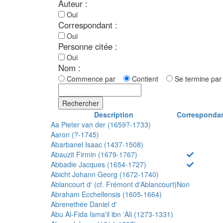
Auteur :
Oui
Correspondant :
Oui
Personne citée :
Oui
Nom :
Commence par
Contient
Se termine p
Rechercher
Description
Corresponda
Aa Pieter van der (1659?-1733)
Aaron (?-1745)
Abarbanel Isaac (1437-1508)
Abauzit Firmin (1679-1767)
Abbadie Jacques (1654-1727)
Abicht Johann Georg (1672-1740)
Ablancourt d' (cf. Frémont d'Ablancourt)
Non
Abraham Ecchellensis (1605-1664)
Abrenethée Daniel d'
Abu Al-Fida Isma'il ibn 'Ali (1273-1331)