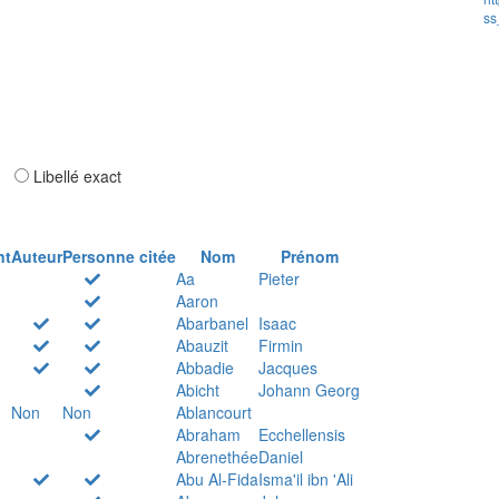
ss
ar
Libellé exact
nt
Auteur
Personne citée
Nom
Prénom
Aa
Pieter
Aaron
Abarbanel
Isaac
Abauzit
Firmin
Abbadie
Jacques
Abicht
Johann Georg
Non
Non
Ablancourt
Abraham
Ecchellensis
Abrenethée
Daniel
Abu Al-Fida
Isma'il ibn 'Ali