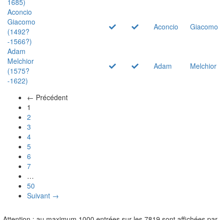
1685)
Aconcio
Giacomo
Aconcio
Giacomo
(1492?
-1566?)
Adam
Melchior
Adam
Melchior
(1575?
-1622)
← Précédent
(actuel)
1
2
3
4
5
6
7
…
50
Suivant →
Attention : au maximum 1000 entrées sur les 7819 sont affichées par