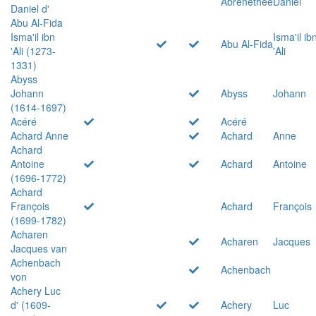
Abrenethée
Daniel
Daniel d'
Abu Al-Fida
Isma'il ibn
Isma'il ib
Abu Al-Fida
'Ali (1273-
'Ali
1331)
Abyss
Johann
Abyss
Johann
(1614-1697)
Acéré
Acéré
Achard Anne
Achard
Anne
Achard
Antoine
Achard
Antoine
(1696-1772)
Achard
François
Achard
François
(1699-1782)
Acharen
Acharen
Jacques
Jacques van
Achenbach
Achenbach
von
Achery Luc
d' (1609-
Achery
Luc