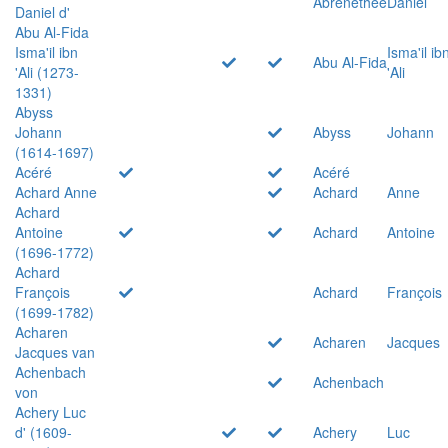
Abrenethée
Daniel
Daniel d'
Abu Al-Fida
Isma'il ibn
Isma'il ib
Abu Al-Fida
'Ali (1273-
'Ali
1331)
Abyss
Johann
Abyss
Johann
(1614-1697)
Acéré
Acéré
Achard Anne
Achard
Anne
Achard
Antoine
Achard
Antoine
(1696-1772)
Achard
François
Achard
François
(1699-1782)
Acharen
Acharen
Jacques
Jacques van
Achenbach
Achenbach
von
Achery Luc
d' (1609-
Achery
Luc