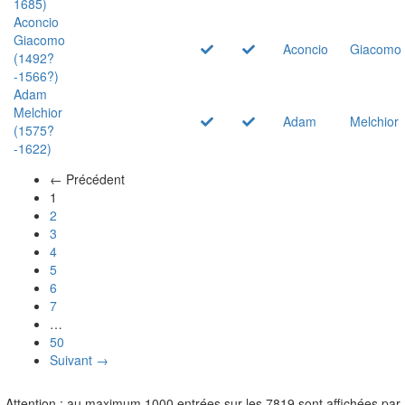
1685)
Aconcio
Giacomo
Aconcio
Giacomo
(1492?
-1566?)
Adam
Melchior
Adam
Melchior
(1575?
-1622)
← Précédent
(actuel)
1
2
3
4
5
6
7
…
50
Suivant →
Attention : au maximum 1000 entrées sur les 7819 sont affichées par