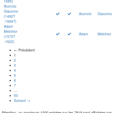
1685)
Aconcio
Giacomo
Aconcio
Giacomo
(1492?
-1566?)
Adam
Melchior
Adam
Melchior
(1575?
-1622)
← Précédent
(actuel)
1
2
3
4
5
6
7
…
50
Suivant →
Attention : au maximum 1000 entrées sur les 7819 sont affichées par