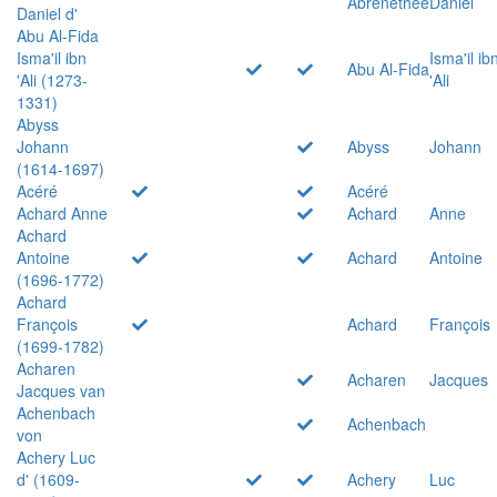
Abrenethée
Daniel
Daniel d'
Abu Al-Fida
Isma'il ibn
Isma'il ib
Abu Al-Fida
'Ali (1273-
'Ali
1331)
Abyss
Johann
Abyss
Johann
(1614-1697)
Acéré
Acéré
Achard Anne
Achard
Anne
Achard
Antoine
Achard
Antoine
(1696-1772)
Achard
François
Achard
François
(1699-1782)
Acharen
Acharen
Jacques
Jacques van
Achenbach
Achenbach
von
Achery Luc
d' (1609-
Achery
Luc