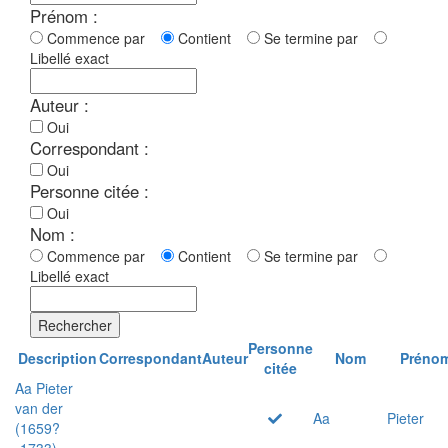
Prénom :
Commence par
Contient
Se termine par
Libellé exact
Auteur :
Oui
Correspondant :
Oui
Personne citée :
Oui
Nom :
Commence par
Contient
Se termine par
Libellé exact
Rechercher
Personne
Description
Correspondant
Auteur
Nom
Préno
citée
Aa Pieter
van der
Aa
Pieter
(1659?
-1733)