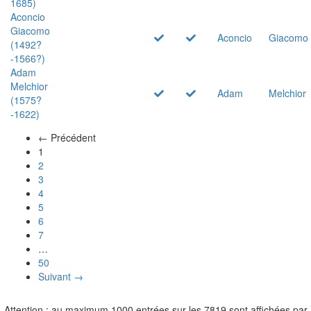
1685)
Aconcio
Giacomo
Aconcio
Giacomo
(1492?
-1566?)
Adam
Melchior
Adam
Melchior
(1575?
-1622)
← Précédent
(actuel)
1
2
3
4
5
6
7
…
50
Suivant →
Attention : au maximum 1000 entrées sur les 7819 sont affichées par