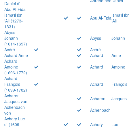
Abrenethée
Daniel
Daniel d'
Abu Al-Fida
Isma'il ibn
Isma'il ib
Abu Al-Fida
'Ali (1273-
'Ali
1331)
Abyss
Johann
Abyss
Johann
(1614-1697)
Acéré
Acéré
Achard Anne
Achard
Anne
Achard
Antoine
Achard
Antoine
(1696-1772)
Achard
François
Achard
François
(1699-1782)
Acharen
Acharen
Jacques
Jacques van
Achenbach
Achenbach
von
Achery Luc
d' (1609-
Achery
Luc