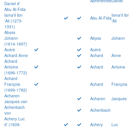
Abrenethée
Daniel
Daniel d'
Abu Al-Fida
Isma'il ibn
Isma'il ib
Abu Al-Fida
'Ali (1273-
'Ali
1331)
Abyss
Johann
Abyss
Johann
(1614-1697)
Acéré
Acéré
Achard Anne
Achard
Anne
Achard
Antoine
Achard
Antoine
(1696-1772)
Achard
François
Achard
François
(1699-1782)
Acharen
Acharen
Jacques
Jacques van
Achenbach
Achenbach
von
Achery Luc
d' (1609-
Achery
Luc