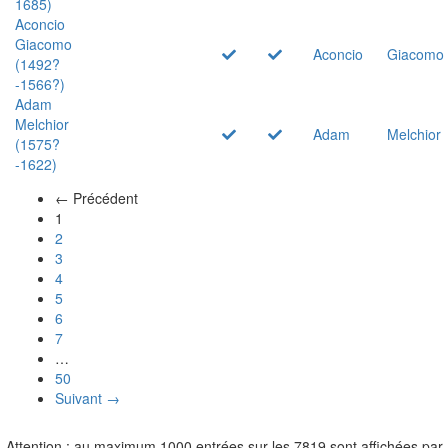
1685)
Aconcio
Giacomo
Aconcio
Giacomo
(1492?
-1566?)
Adam
Melchior
Adam
Melchior
(1575?
-1622)
← Précédent
(actuel)
1
2
3
4
5
6
7
…
50
Suivant →
Attention : au maximum 1000 entrées sur les 7819 sont affichées par