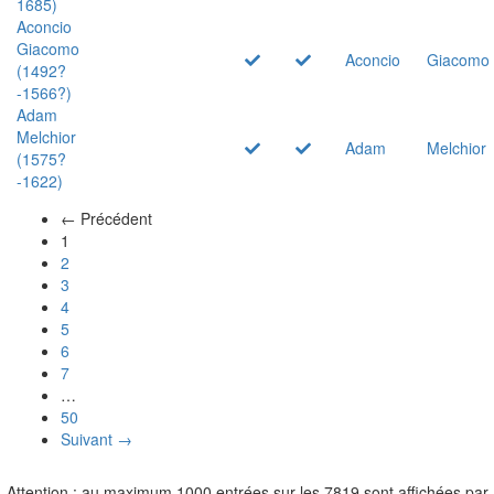
1685)
Aconcio
Giacomo
Aconcio
Giacomo
(1492?
-1566?)
Adam
Melchior
Adam
Melchior
(1575?
-1622)
← Précédent
(actuel)
1
2
3
4
5
6
7
…
50
Suivant →
Attention : au maximum 1000 entrées sur les 7819 sont affichées par