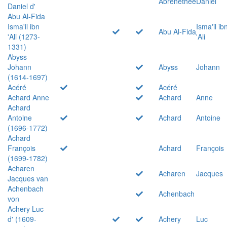
Abrenethée
Daniel
Daniel d'
Abu Al-Fida
Isma'il ibn
Isma'il ib
Abu Al-Fida
'Ali (1273-
'Ali
1331)
Abyss
Johann
Abyss
Johann
(1614-1697)
Acéré
Acéré
Achard Anne
Achard
Anne
Achard
Antoine
Achard
Antoine
(1696-1772)
Achard
François
Achard
François
(1699-1782)
Acharen
Acharen
Jacques
Jacques van
Achenbach
Achenbach
von
Achery Luc
d' (1609-
Achery
Luc