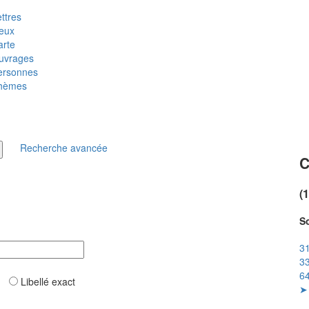
ttres
ieux
arte
uvrages
ersonnes
hèmes
Recherche avancée
C
(
So
31
33
64
ar
Libellé exact
➤ 