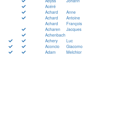
Abyss
Johann
Acéré
Achard
Anne
Achard
Antoine
Achard
François
Acharen
Jacques
Achenbach
Achery
Luc
Aconcio
Giacomo
Adam
Melchior