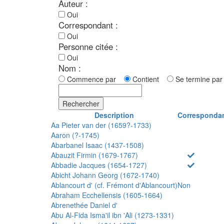
Auteur :
Oui
Correspondant :
Oui
Personne citée :
Oui
Nom :
Commence par
Contient
Se termine p
Rechercher
Description
Corresponda
Aa Pieter van der (1659?-1733)
Aaron (?-1745)
Abarbanel Isaac (1437-1508)
Abauzit Firmin (1679-1767)
Abbadie Jacques (1654-1727)
Abicht Johann Georg (1672-1740)
Ablancourt d' (cf. Frémont d'Ablancourt)
Non
Abraham Ecchellensis (1605-1664)
Abrenethée Daniel d'
Abu Al-Fida Isma'il ibn 'Ali (1273-1331)