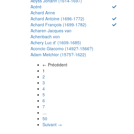
Abyss Johann (1614-1697)
Acéré
Achard Anne
Achard Antoine (1696-1772)
Achard François (1699-1782)
Acharen Jacques van
Achenbach von
Achery Luc d' (1609-1685)
Aconcio Giacomo (1492?-1566?)
Adam Melchior (1575?-1622)
← Précédent
(actuel)
1
2
3
4
5
6
7
…
50
Suivant →