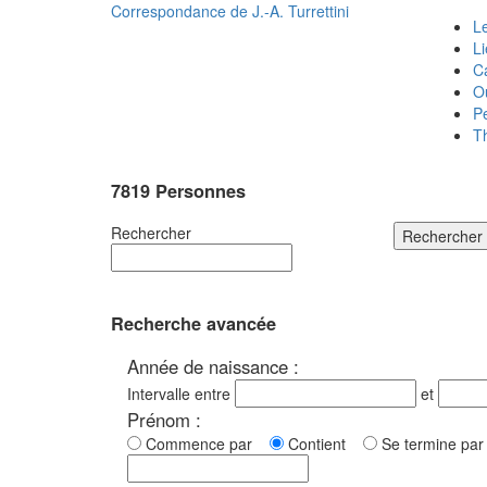
Correspondance de
J.-A. Turrettini
Le
L
C
O
P
T
7819 Personnes
Rechercher
Rechercher
Recherche avancée
Année de naissance :
Intervalle entre
et
Prénom :
Commence par
Contient
Se termine p