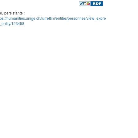
L persistante :
tps://humanities.unige.ch/turrettini/entites/personnes/view_expre
_entity/123458