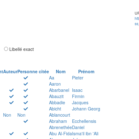
UR
ht
ss
ar
Libellé exact
nt
Auteur
Personne citée
Nom
Prénom
Aa
Pieter
Aaron
Abarbanel
Isaac
Abauzit
Firmin
Abbadie
Jacques
Abicht
Johann Georg
Non
Non
Ablancourt
Abraham
Ecchellensis
Abrenethée
Daniel
Abu Al-Fida
Isma'il ibn 'Ali