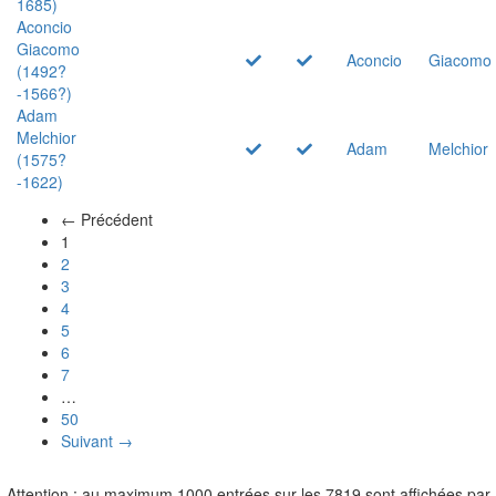
1685)
Aconcio
Giacomo
Aconcio
Giacomo
(1492?
-1566?)
Adam
Melchior
Adam
Melchior
(1575?
-1622)
← Précédent
(actuel)
1
2
3
4
5
6
7
…
50
Suivant →
Attention : au maximum 1000 entrées sur les 7819 sont affichées par