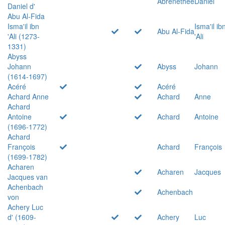
Abrenethée
Daniel
Daniel d'
Abu Al-Fida
Isma'il ibn
Isma'il ib
Abu Al-Fida
'Ali (1273-
'Ali
1331)
Abyss
Johann
Abyss
Johann
(1614-1697)
Acéré
Acéré
Achard Anne
Achard
Anne
Achard
Antoine
Achard
Antoine
(1696-1772)
Achard
François
Achard
François
(1699-1782)
Acharen
Acharen
Jacques
Jacques van
Achenbach
Achenbach
von
Achery Luc
d' (1609-
Achery
Luc