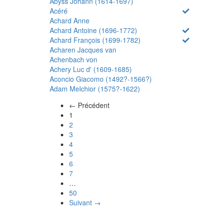
Abyss Johann (1614-1697)
Acéré
Achard Anne
Achard Antoine (1696-1772)
Achard François (1699-1782)
Acharen Jacques van
Achenbach von
Achery Luc d' (1609-1685)
Aconcio Giacomo (1492?-1566?)
Adam Melchior (1575?-1622)
← Précédent
(actuel)
1
2
3
4
5
6
7
…
50
Suivant →