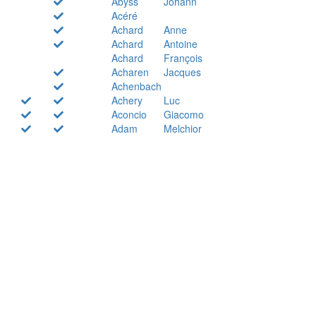
Abyss
Johann
Acéré
Achard
Anne
Achard
Antoine
Achard
François
Acharen
Jacques
Achenbach
Achery
Luc
Aconcio
Giacomo
Adam
Melchior