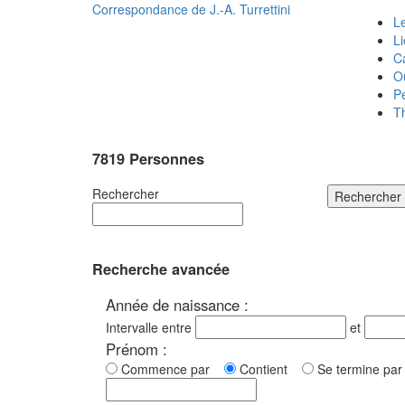
Correspondance de
J.-A. Turrettini
Le
L
C
O
P
T
7819 Personnes
Rechercher
Rechercher
Recherche avancée
Année de naissance :
Intervalle entre
et
Prénom :
Commence par
Contient
Se termine p