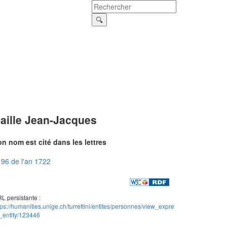
aille Jean-Jacques
n nom est cité dans les lettres
96 de l'an 1722
L persistante :
tps://humanities.unige.ch/turrettini/entites/personnes/view_expre
_entity/123446