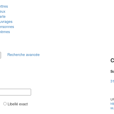
ttres
ieux
arte
uvrages
ersonnes
hèmes
Recherche avancée
C
So
31
UR
ar
Libellé exact
ht
ss