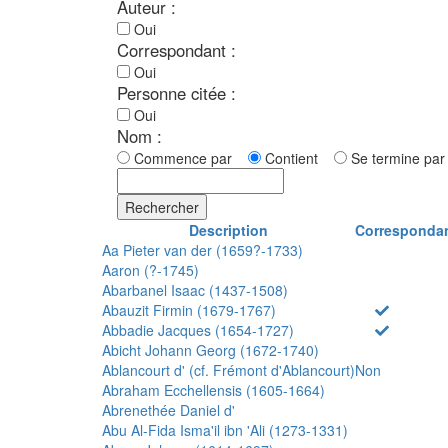
Auteur :
Oui
Correspondant :
Oui
Personne citée :
Oui
Nom :
Commence par
Contient
Se termine p
Rechercher
Description
Corresponda
Aa Pieter van der (1659?-1733)
Aaron (?-1745)
Abarbanel Isaac (1437-1508)
Abauzit Firmin (1679-1767)
Abbadie Jacques (1654-1727)
Abicht Johann Georg (1672-1740)
Ablancourt d' (cf. Frémont d'Ablancourt)
Non
Abraham Ecchellensis (1605-1664)
Abrenethée Daniel d'
Abu Al-Fida Isma'il ibn 'Ali (1273-1331)