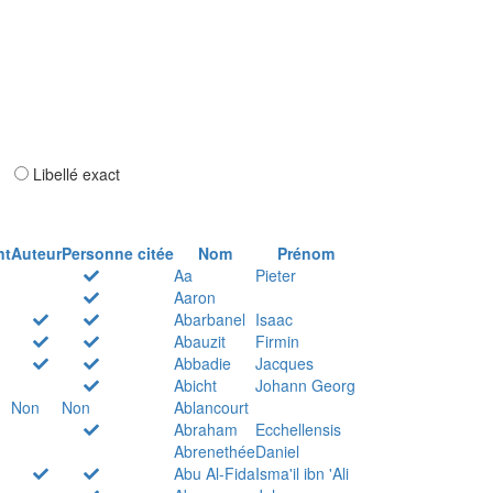
ar
Libellé exact
nt
Auteur
Personne citée
Nom
Prénom
Aa
Pieter
Aaron
Abarbanel
Isaac
Abauzit
Firmin
Abbadie
Jacques
Abicht
Johann Georg
Non
Non
Ablancourt
Abraham
Ecchellensis
Abrenethée
Daniel
Abu Al-Fida
Isma'il ibn 'Ali