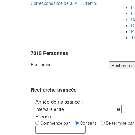
Correspondance de
J.-A. Turrettini
Le
L
C
O
P
T
7819 Personnes
Rechercher
Rechercher
Recherche avancée
Année de naissance :
Intervalle entre
et
Prénom :
Commence par
Contient
Se termine p