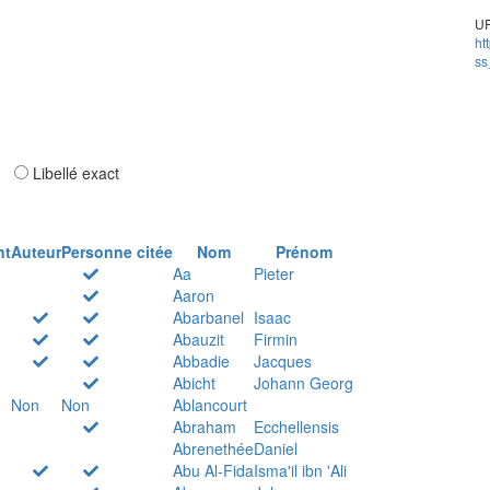
UR
ht
ss
ar
Libellé exact
nt
Auteur
Personne citée
Nom
Prénom
Aa
Pieter
Aaron
Abarbanel
Isaac
Abauzit
Firmin
Abbadie
Jacques
Abicht
Johann Georg
Non
Non
Ablancourt
Abraham
Ecchellensis
Abrenethée
Daniel
Abu Al-Fida
Isma'il ibn 'Ali