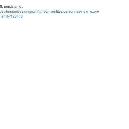
L persistante :
tps://humanities.unige.ch/turrettini/entites/personnes/view_expre
_entity/123443