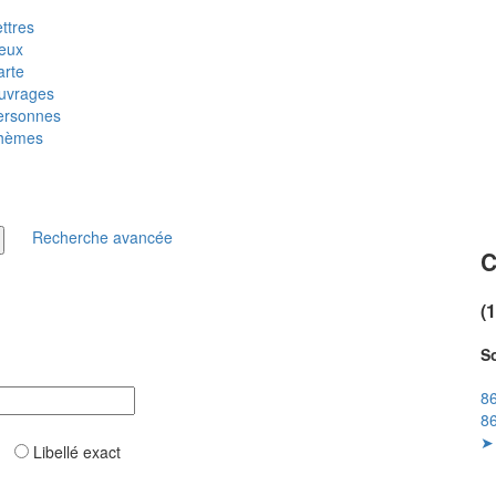
ttres
ieux
arte
uvrages
ersonnes
hèmes
Recherche avancée
C
(
So
86
86
➤ 
ar
Libellé exact