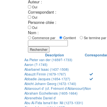
Auteur :
Oui
Correspondant :
Oui
Personne citée :
Oui
Nom :
Commence par
Contient
Se termine p
Rechercher
Description
Corresponda
Aa Pieter van der (1659?-1733)
Aaron (?-1745)
Abarbanel Isaac (1437-1508)
Abauzit Firmin (1679-1767)
Abbadie Jacques (1654-1727)
Abicht Johann Georg (1672-1740)
Ablancourt d' (cf. Frémont d'Ablancourt)
Non
Abraham Ecchellensis (1605-1664)
Abrenethée Daniel d'
Abu Al-Fida Isma'il ibn 'Ali (1273-1331)