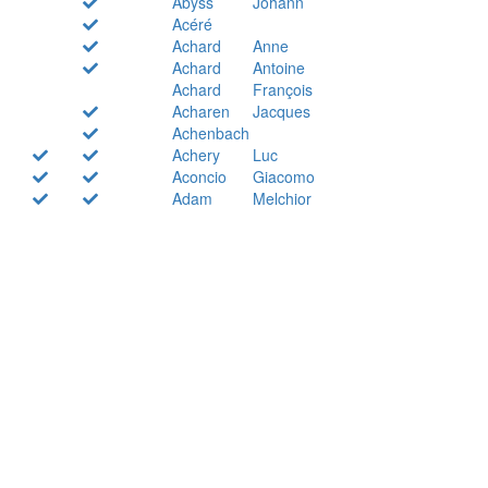
Abyss
Johann
Acéré
Achard
Anne
Achard
Antoine
Achard
François
Acharen
Jacques
Achenbach
Achery
Luc
Aconcio
Giacomo
Adam
Melchior