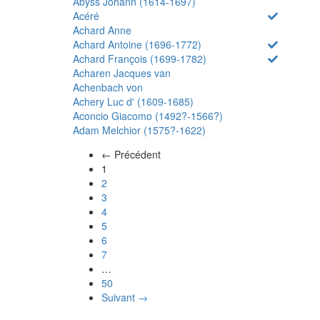
Abyss Johann (1614-1697)
Acéré
Achard Anne
Achard Antoine (1696-1772)
Achard François (1699-1782)
Acharen Jacques van
Achenbach von
Achery Luc d' (1609-1685)
Aconcio Giacomo (1492?-1566?)
Adam Melchior (1575?-1622)
← Précédent
(actuel)
1
2
3
4
5
6
7
…
50
Suivant →