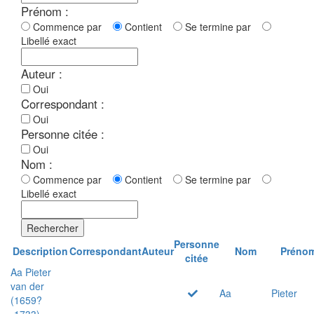
Prénom :
Commence par
Contient
Se termine par
Libellé exact
Auteur :
Oui
Correspondant :
Oui
Personne citée :
Oui
Nom :
Commence par
Contient
Se termine par
Libellé exact
Rechercher
Personne
Description
Correspondant
Auteur
Nom
Préno
citée
Aa Pieter
van der
Aa
Pieter
(1659?
-1733)