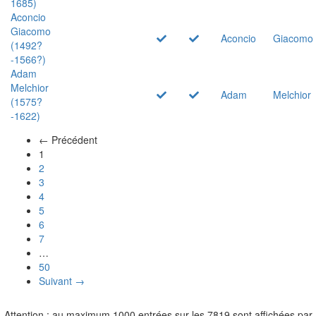
1685)
Aconcio
Giacomo
Aconcio
Giacomo
(1492?
-1566?)
Adam
Melchior
Adam
Melchior
(1575?
-1622)
← Précédent
(actuel)
1
2
3
4
5
6
7
…
50
Suivant →
Attention : au maximum 1000 entrées sur les 7819 sont affichées par