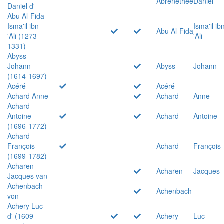
Abrenethée
Daniel
Daniel d'
Abu Al-Fida
Isma'il ibn
Isma'il ib
Abu Al-Fida
'Ali (1273-
'Ali
1331)
Abyss
Johann
Abyss
Johann
(1614-1697)
Acéré
Acéré
Achard Anne
Achard
Anne
Achard
Antoine
Achard
Antoine
(1696-1772)
Achard
François
Achard
François
(1699-1782)
Acharen
Acharen
Jacques
Jacques van
Achenbach
Achenbach
von
Achery Luc
d' (1609-
Achery
Luc