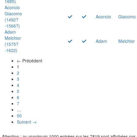
1685)
Aconcio
Giacomo
Aconcio
Giacomo
(1492?
-1566?)
Adam
Melchior
Adam
Melchior
(1575?
-1622)
← Précédent
(actuel)
1
2
3
4
5
6
7
…
50
Suivant →
Attention : au maximum 1000 entrées sur les 7819 sont affichées par