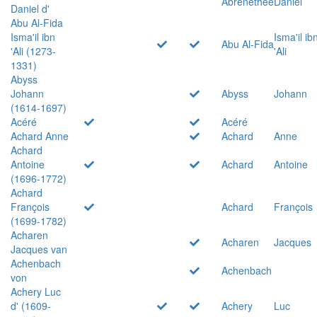
Abrenethée
Daniel
Daniel d'
Abu Al-Fida
Isma'il ibn
Isma'il ib
Abu Al-Fida
'Ali (1273-
'Ali
1331)
Abyss
Johann
Abyss
Johann
(1614-1697)
Acéré
Acéré
Achard Anne
Achard
Anne
Achard
Antoine
Achard
Antoine
(1696-1772)
Achard
François
Achard
François
(1699-1782)
Acharen
Acharen
Jacques
Jacques van
Achenbach
Achenbach
von
Achery Luc
d' (1609-
Achery
Luc