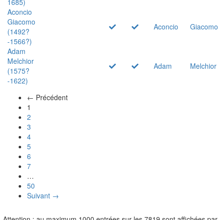
1685)
Aconcio
Giacomo
Aconcio
Giacomo
(1492?
-1566?)
Adam
Melchior
Adam
Melchior
(1575?
-1622)
← Précédent
(actuel)
1
2
3
4
5
6
7
…
50
Suivant →
Attention : au maximum 1000 entrées sur les 7819 sont affichées par