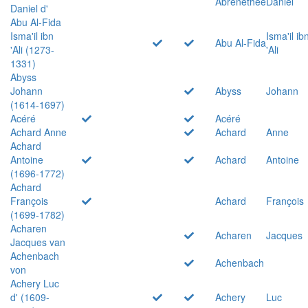
Abrenethée
Daniel
Daniel d'
Abu Al-Fida
Isma'il ibn
Isma'il ib
Abu Al-Fida
'Ali (1273-
'Ali
1331)
Abyss
Johann
Abyss
Johann
(1614-1697)
Acéré
Acéré
Achard Anne
Achard
Anne
Achard
Antoine
Achard
Antoine
(1696-1772)
Achard
François
Achard
François
(1699-1782)
Acharen
Acharen
Jacques
Jacques van
Achenbach
Achenbach
von
Achery Luc
d' (1609-
Achery
Luc