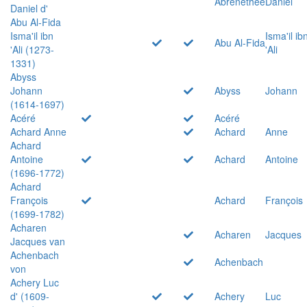
Abrenethée
Daniel
Daniel d'
Abu Al-Fida
Isma'il ibn
Isma'il ib
Abu Al-Fida
'Ali (1273-
'Ali
1331)
Abyss
Johann
Abyss
Johann
(1614-1697)
Acéré
Acéré
Achard Anne
Achard
Anne
Achard
Antoine
Achard
Antoine
(1696-1772)
Achard
François
Achard
François
(1699-1782)
Acharen
Acharen
Jacques
Jacques van
Achenbach
Achenbach
von
Achery Luc
d' (1609-
Achery
Luc