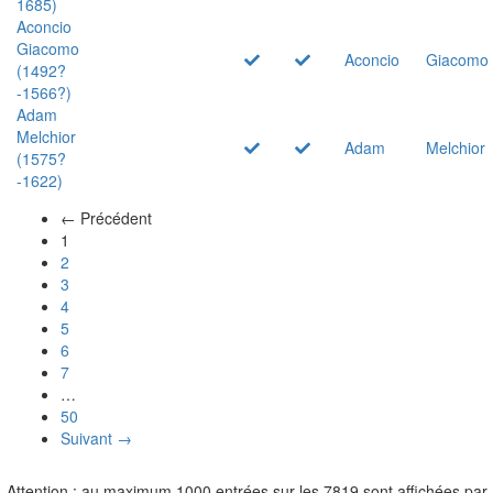
1685)
Aconcio
Giacomo
Aconcio
Giacomo
(1492?
-1566?)
Adam
Melchior
Adam
Melchior
(1575?
-1622)
← Précédent
(actuel)
1
2
3
4
5
6
7
…
50
Suivant →
Attention : au maximum 1000 entrées sur les 7819 sont affichées par