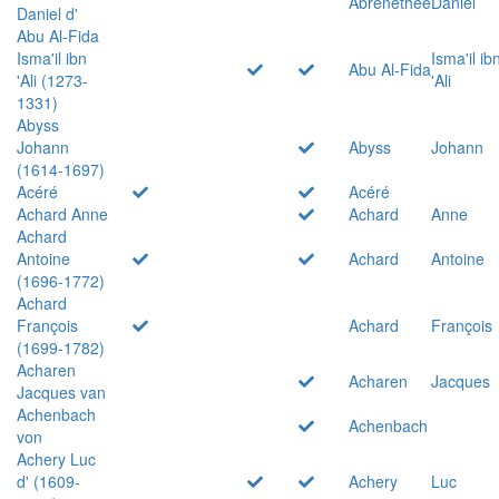
Abrenethée
Daniel
Daniel d'
Abu Al-Fida
Isma'il ibn
Isma'il ib
Abu Al-Fida
'Ali (1273-
'Ali
1331)
Abyss
Johann
Abyss
Johann
(1614-1697)
Acéré
Acéré
Achard Anne
Achard
Anne
Achard
Antoine
Achard
Antoine
(1696-1772)
Achard
François
Achard
François
(1699-1782)
Acharen
Acharen
Jacques
Jacques van
Achenbach
Achenbach
von
Achery Luc
d' (1609-
Achery
Luc