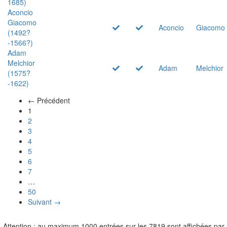
1685)
Aconcio
Giacomo
Aconcio
Giacomo
(1492?
-1566?)
Adam
Melchior
Adam
Melchior
(1575?
-1622)
← Précédent
(actuel)
1
2
3
4
5
6
7
…
50
Suivant →
Attention : au maximum 1000 entrées sur les 7819 sont affichées par