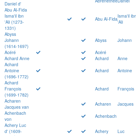
Abrenethée
Daniel
Daniel d'
Abu Al-Fida
Isma'il ibn
Isma'il ib
Abu Al-Fida
'Ali (1273-
'Ali
1331)
Abyss
Johann
Abyss
Johann
(1614-1697)
Acéré
Acéré
Achard Anne
Achard
Anne
Achard
Antoine
Achard
Antoine
(1696-1772)
Achard
François
Achard
François
(1699-1782)
Acharen
Acharen
Jacques
Jacques van
Achenbach
Achenbach
von
Achery Luc
d' (1609-
Achery
Luc