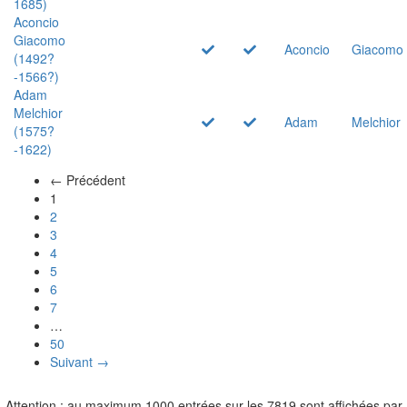
1685)
Aconcio
Giacomo
Aconcio
Giacomo
(1492?
-1566?)
Adam
Melchior
Adam
Melchior
(1575?
-1622)
← Précédent
(actuel)
1
2
3
4
5
6
7
…
50
Suivant →
Attention : au maximum 1000 entrées sur les 7819 sont affichées par