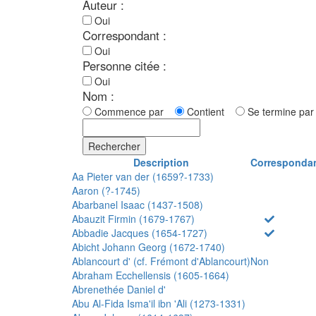
Auteur :
Oui
Correspondant :
Oui
Personne citée :
Oui
Nom :
Commence par
Contient
Se termine p
Rechercher
Description
Corresponda
Aa Pieter van der (1659?-1733)
Aaron (?-1745)
Abarbanel Isaac (1437-1508)
Abauzit Firmin (1679-1767)
Abbadie Jacques (1654-1727)
Abicht Johann Georg (1672-1740)
Ablancourt d' (cf. Frémont d'Ablancourt)
Non
Abraham Ecchellensis (1605-1664)
Abrenethée Daniel d'
Abu Al-Fida Isma'il ibn 'Ali (1273-1331)