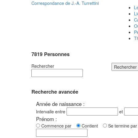
Correspondance de
J.-A. Turrettini
Le
L
C
O
P
T
7819 Personnes
Rechercher
Rechercher
Recherche avancée
Année de naissance :
Intervalle entre
et
Prénom :
Commence par
Contient
Se termine p