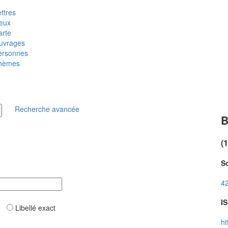
ttres
ieux
arte
uvrages
ersonnes
hèmes
Recherche avancée
B
(
So
42
IS
ar
Libellé exact
ht