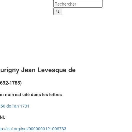
urigny Jean Levesque de
1692-1785)
n nom est cité dans les lettres
50 de l'an 1731
NI:
tp://isni.org/isni/0000000121006733