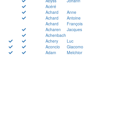
Abyss
Johann
Acéré
Achard
Anne
Achard
Antoine
Achard
François
Acharen
Jacques
Achenbach
Achery
Luc
Aconcio
Giacomo
Adam
Melchior