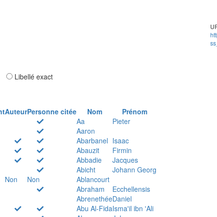
UR
ht
ss
ar
Libellé exact
nt
Auteur
Personne citée
Nom
Prénom
Aa
Pieter
Aaron
Abarbanel
Isaac
Abauzit
Firmin
Abbadie
Jacques
Abicht
Johann Georg
Non
Non
Ablancourt
Abraham
Ecchellensis
Abrenethée
Daniel
Abu Al-Fida
Isma'il ibn 'Ali