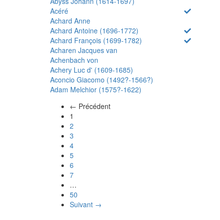
Abyss Johann (1614-1697)
Acéré
Achard Anne
Achard Antoine (1696-1772)
Achard François (1699-1782)
Acharen Jacques van
Achenbach von
Achery Luc d' (1609-1685)
Aconcio Giacomo (1492?-1566?)
Adam Melchior (1575?-1622)
← Précédent
(actuel)
1
2
3
4
5
6
7
…
50
Suivant →