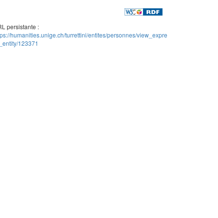
L persistante :
tps://humanities.unige.ch/turrettini/entites/personnes/view_expre
_entity/123371