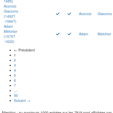
1685)
Aconcio
Giacomo
Aconcio
Giacomo
(1492?
-1566?)
Adam
Melchior
Adam
Melchior
(1575?
-1622)
← Précédent
(actuel)
1
2
3
4
5
6
7
…
50
Suivant →
Attention : au maximum 1000 entrées sur les 7819 sont affichées par