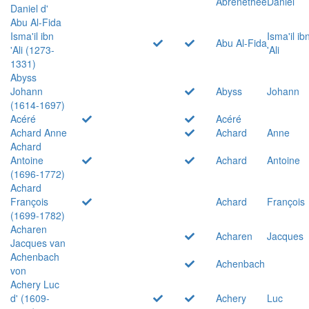
Abrenethée
Daniel
Daniel d'
Abu Al-Fida
Isma'il ibn
Isma'il ib
Abu Al-Fida
'Ali (1273-
'Ali
1331)
Abyss
Johann
Abyss
Johann
(1614-1697)
Acéré
Acéré
Achard Anne
Achard
Anne
Achard
Antoine
Achard
Antoine
(1696-1772)
Achard
François
Achard
François
(1699-1782)
Acharen
Acharen
Jacques
Jacques van
Achenbach
Achenbach
von
Achery Luc
d' (1609-
Achery
Luc