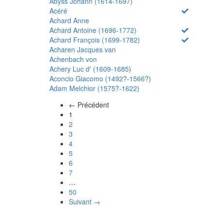
Abyss Johann (1614-1697)
Acéré
Achard Anne
Achard Antoine (1696-1772)
Achard François (1699-1782)
Acharen Jacques van
Achenbach von
Achery Luc d' (1609-1685)
Aconcio Giacomo (1492?-1566?)
Adam Melchior (1575?-1622)
← Précédent
(actuel)
1
2
3
4
5
6
7
…
50
Suivant →