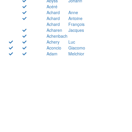
Abyss
Johann
Acéré
Achard
Anne
Achard
Antoine
Achard
François
Acharen
Jacques
Achenbach
Achery
Luc
Aconcio
Giacomo
Adam
Melchior