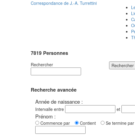
Correspondance de
J.-A. Turrettini
Le
L
C
O
P
T
7819 Personnes
Rechercher
Rechercher
Recherche avancée
Année de naissance :
Intervalle entre
et
Prénom :
Commence par
Contient
Se termine p