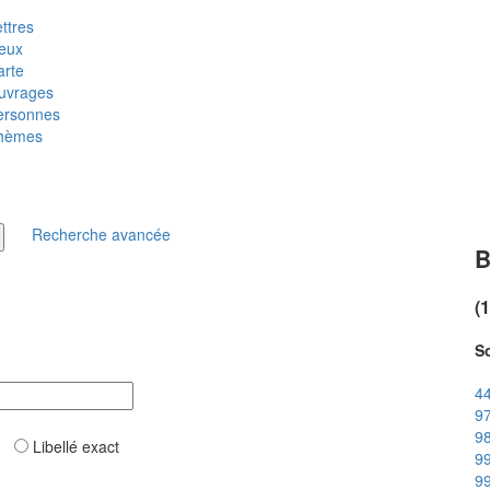
ttres
ieux
arte
uvrages
ersonnes
hèmes
Recherche avancée
B
(
So
44
97
98
ar
Libellé exact
99
99