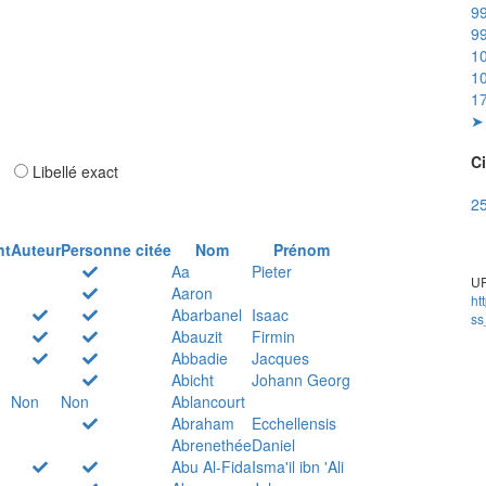
99
99
10
10
17
➤ 
Ci
ar
Libellé exact
25
nt
Auteur
Personne citée
Nom
Prénom
Aa
Pieter
UR
Aaron
ht
Abarbanel
Isaac
ss
Abauzit
Firmin
Abbadie
Jacques
Abicht
Johann Georg
Non
Non
Ablancourt
Abraham
Ecchellensis
Abrenethée
Daniel
Abu Al-Fida
Isma'il ibn 'Ali