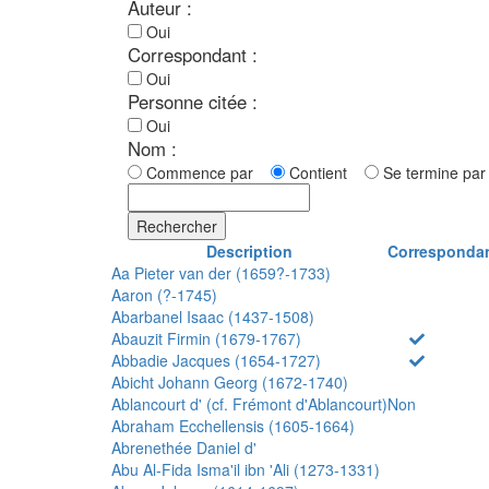
Auteur :
Oui
Correspondant :
Oui
Personne citée :
Oui
Nom :
Commence par
Contient
Se termine p
Rechercher
Description
Corresponda
Aa Pieter van der (1659?-1733)
Aaron (?-1745)
Abarbanel Isaac (1437-1508)
Abauzit Firmin (1679-1767)
Abbadie Jacques (1654-1727)
Abicht Johann Georg (1672-1740)
Ablancourt d' (cf. Frémont d'Ablancourt)
Non
Abraham Ecchellensis (1605-1664)
Abrenethée Daniel d'
Abu Al-Fida Isma'il ibn 'Ali (1273-1331)