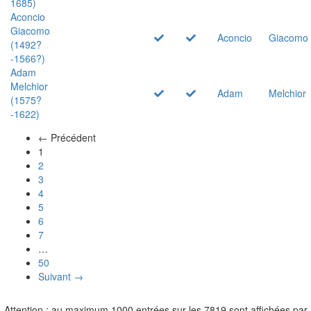
1685)
Aconcio
Giacomo
Aconcio
Giacomo
(1492?
-1566?)
Adam
Melchior
Adam
Melchior
(1575?
-1622)
← Précédent
(actuel)
1
2
3
4
5
6
7
…
50
Suivant →
Attention : au maximum 1000 entrées sur les 7819 sont affichées par