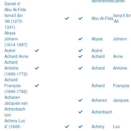
Abrenethée
Daniel
Daniel d'
Abu Al-Fida
Isma'il ibn
Isma'il ib
Abu Al-Fida
'Ali (1273-
'Ali
1331)
Abyss
Johann
Abyss
Johann
(1614-1697)
Acéré
Acéré
Achard Anne
Achard
Anne
Achard
Antoine
Achard
Antoine
(1696-1772)
Achard
François
Achard
François
(1699-1782)
Acharen
Acharen
Jacques
Jacques van
Achenbach
Achenbach
von
Achery Luc
d' (1609-
Achery
Luc