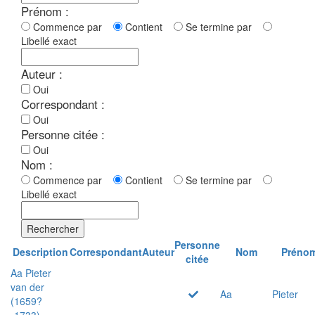
Prénom :
Commence par
Contient
Se termine par
Libellé exact
Auteur :
Oui
Correspondant :
Oui
Personne citée :
Oui
Nom :
Commence par
Contient
Se termine par
Libellé exact
Rechercher
Personne
Description
Correspondant
Auteur
Nom
Préno
citée
Aa Pieter
van der
Aa
Pieter
(1659?
-1733)