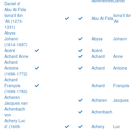
Abrenethée
Daniel
Daniel d'
Abu Al-Fida
Isma'il ibn
Isma'il ib
Abu Al-Fida
'Ali (1273-
'Ali
1331)
Abyss
Johann
Abyss
Johann
(1614-1697)
Acéré
Acéré
Achard Anne
Achard
Anne
Achard
Antoine
Achard
Antoine
(1696-1772)
Achard
François
Achard
François
(1699-1782)
Acharen
Acharen
Jacques
Jacques van
Achenbach
Achenbach
von
Achery Luc
d' (1609-
Achery
Luc