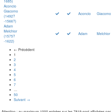
1685)
Aconcio
Giacomo
Aconcio
Giacomo
(1492?
-1566?)
Adam
Melchior
Adam
Melchior
(1575?
-1622)
← Précédent
(actuel)
1
2
3
4
5
6
7
…
50
Suivant →
Attention : au maximum 1000 entrées sur les 7819 sont affichées par