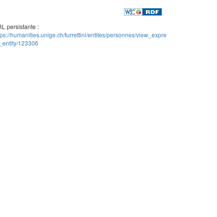
L persistante :
tps://humanities.unige.ch/turrettini/entites/personnes/view_expre
_entity/123306