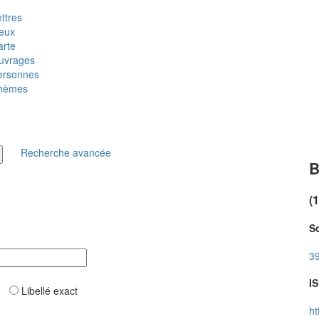
ttres
ieux
arte
uvrages
ersonnes
hèmes
Recherche avancée
B
(
So
39
IS
ar
Libellé exact
ht