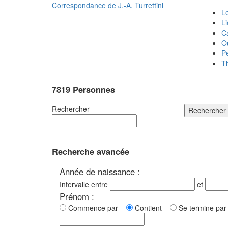
Correspondance de
J.-A. Turrettini
Le
L
C
O
P
T
7819 Personnes
Rechercher
Rechercher
Recherche avancée
Année de naissance :
Intervalle entre
et
Prénom :
Commence par
Contient
Se termine p