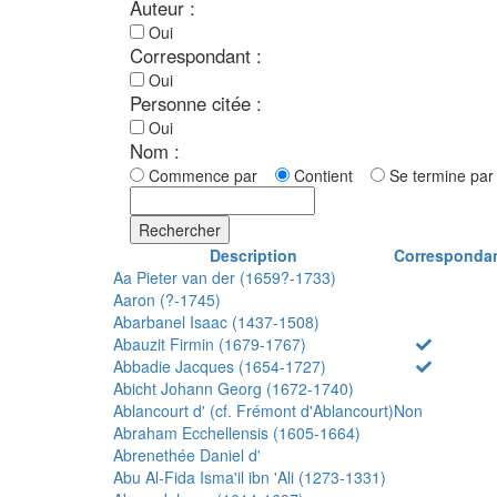
Auteur :
Oui
Correspondant :
Oui
Personne citée :
Oui
Nom :
Commence par
Contient
Se termine p
Rechercher
Description
Corresponda
Aa Pieter van der (1659?-1733)
Aaron (?-1745)
Abarbanel Isaac (1437-1508)
Abauzit Firmin (1679-1767)
Abbadie Jacques (1654-1727)
Abicht Johann Georg (1672-1740)
Ablancourt d' (cf. Frémont d'Ablancourt)
Non
Abraham Ecchellensis (1605-1664)
Abrenethée Daniel d'
Abu Al-Fida Isma'il ibn 'Ali (1273-1331)