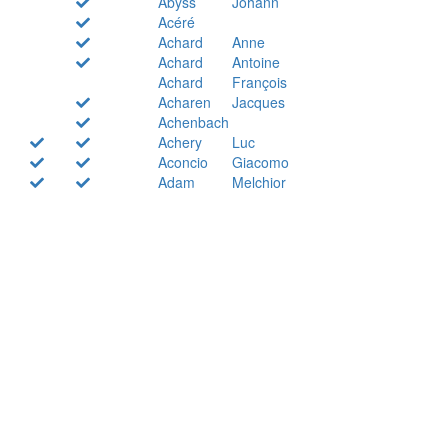
Abyss
Johann
Acéré
Achard
Anne
Achard
Antoine
Achard
François
Acharen
Jacques
Achenbach
Achery
Luc
Aconcio
Giacomo
Adam
Melchior