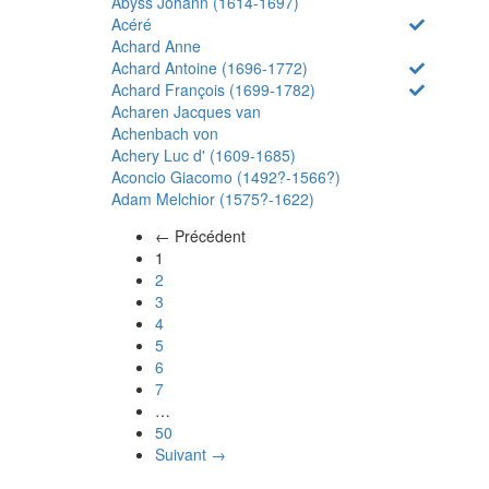
Abyss Johann (1614-1697)
Acéré
Achard Anne
Achard Antoine (1696-1772)
Achard François (1699-1782)
Acharen Jacques van
Achenbach von
Achery Luc d' (1609-1685)
Aconcio Giacomo (1492?-1566?)
Adam Melchior (1575?-1622)
← Précédent
(actuel)
1
2
3
4
5
6
7
…
50
Suivant →