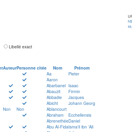
UR
ht
ss
ar
Libellé exact
nt
Auteur
Personne citée
Nom
Prénom
Aa
Pieter
Aaron
Abarbanel
Isaac
Abauzit
Firmin
Abbadie
Jacques
Abicht
Johann Georg
Non
Non
Ablancourt
Abraham
Ecchellensis
Abrenethée
Daniel
Abu Al-Fida
Isma'il ibn 'Ali