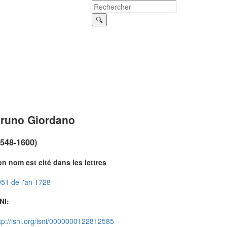
runo Giordano
1548-1600)
n nom est cité dans les lettres
51 de l'an 1728
NI:
tp://isni.org/isni/0000000122812585