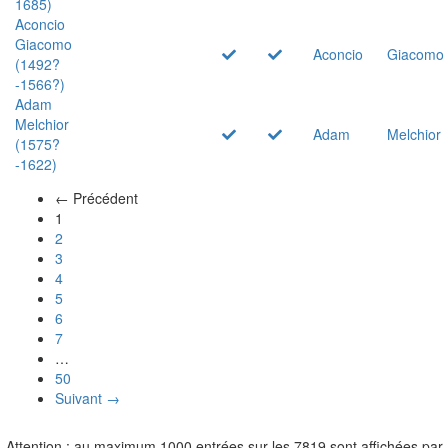
1685)
Aconcio
Giacomo
Aconcio
Giacomo
(1492?
-1566?)
Adam
Melchior
Adam
Melchior
(1575?
-1622)
← Précédent
(actuel)
1
2
3
4
5
6
7
…
50
Suivant →
Attention : au maximum 1000 entrées sur les 7819 sont affichées par