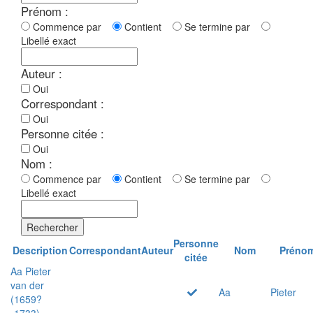
Prénom :
Commence par
Contient
Se termine par
Libellé exact
Auteur :
Oui
Correspondant :
Oui
Personne citée :
Oui
Nom :
Commence par
Contient
Se termine par
Libellé exact
Rechercher
Personne
Description
Correspondant
Auteur
Nom
Préno
citée
Aa Pieter
van der
Aa
Pieter
(1659?
-1733)