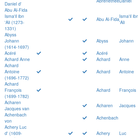
Abrenethée
Daniel
Daniel d'
Abu Al-Fida
Isma'il ibn
Isma'il ib
Abu Al-Fida
'Ali (1273-
'Ali
1331)
Abyss
Johann
Abyss
Johann
(1614-1697)
Acéré
Acéré
Achard Anne
Achard
Anne
Achard
Antoine
Achard
Antoine
(1696-1772)
Achard
François
Achard
François
(1699-1782)
Acharen
Acharen
Jacques
Jacques van
Achenbach
Achenbach
von
Achery Luc
d' (1609-
Achery
Luc