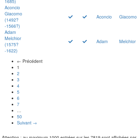
1685)
Aconcio
Giacomo
Aconcio
Giacomo
(1492?
-1566?)
Adam
Melchior
Adam
Melchior
(1575?
-1622)
← Précédent
(actuel)
1
2
3
4
5
6
7
…
50
Suivant →
Attention : au maximum 1000 entrées sur les 7819 sont affichées par