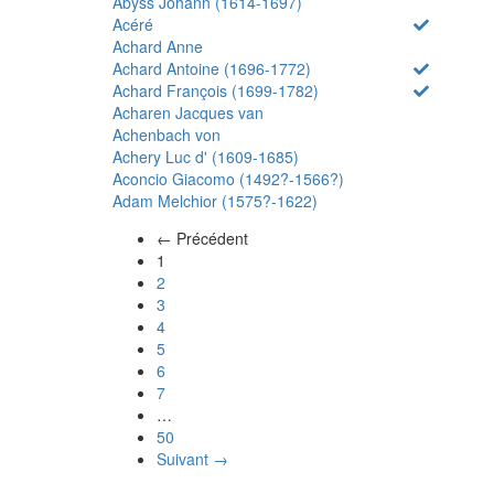
Abyss Johann (1614-1697)
Acéré
Achard Anne
Achard Antoine (1696-1772)
Achard François (1699-1782)
Acharen Jacques van
Achenbach von
Achery Luc d' (1609-1685)
Aconcio Giacomo (1492?-1566?)
Adam Melchior (1575?-1622)
← Précédent
(actuel)
1
2
3
4
5
6
7
…
50
Suivant →