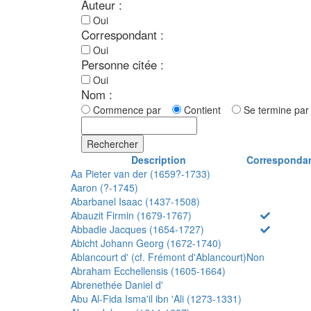
Auteur :
Oui
Correspondant :
Oui
Personne citée :
Oui
Nom :
Commence par
Contient
Se termine p
Rechercher
Description
Corresponda
Aa Pieter van der (1659?-1733)
Aaron (?-1745)
Abarbanel Isaac (1437-1508)
Abauzit Firmin (1679-1767)
Abbadie Jacques (1654-1727)
Abicht Johann Georg (1672-1740)
Ablancourt d' (cf. Frémont d'Ablancourt)
Non
Abraham Ecchellensis (1605-1664)
Abrenethée Daniel d'
Abu Al-Fida Isma'il ibn 'Ali (1273-1331)