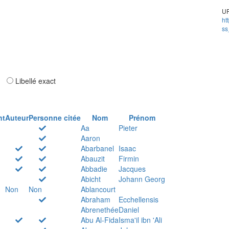
UR
ht
ss
ar
Libellé exact
nt
Auteur
Personne citée
Nom
Prénom
Aa
Pieter
Aaron
Abarbanel
Isaac
Abauzit
Firmin
Abbadie
Jacques
Abicht
Johann Georg
Non
Non
Ablancourt
Abraham
Ecchellensis
Abrenethée
Daniel
Abu Al-Fida
Isma'il ibn 'Ali