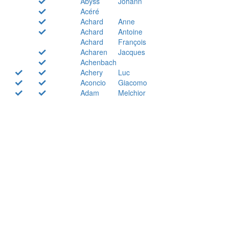
Abyss
Johann
Acéré
Achard
Anne
Achard
Antoine
Achard
François
Acharen
Jacques
Achenbach
Achery
Luc
Aconcio
Giacomo
Adam
Melchior