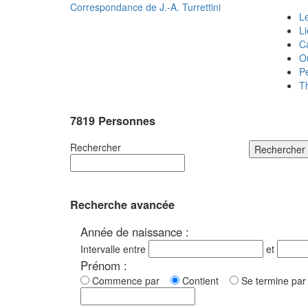
Correspondance de
J.-A. Turrettini
Le
L
C
O
P
T
7819 Personnes
Rechercher
Rechercher
Recherche avancée
Année de naissance :
Intervalle entre
et
Prénom :
Commence par
Contient
Se termine p