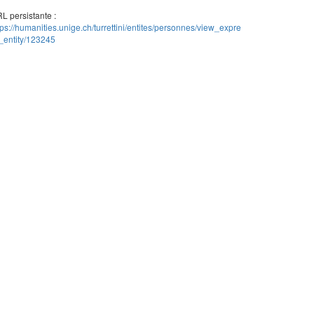
L persistante :
tps://humanities.unige.ch/turrettini/entites/personnes/view_expre
_entity/123245