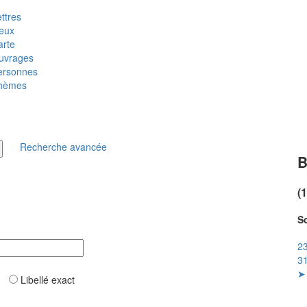
ttres
ieux
arte
uvrages
ersonnes
hèmes
Recherche avancée
B
(
So
23
31
➤ 
ar
Libellé exact