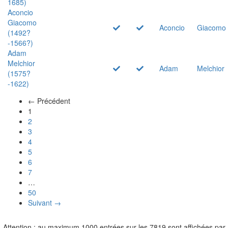
1685)
Aconcio
Giacomo
Aconcio
Giacomo
(1492?
-1566?)
Adam
Melchior
Adam
Melchior
(1575?
-1622)
← Précédent
(actuel)
1
2
3
4
5
6
7
…
50
Suivant →
Attention : au maximum 1000 entrées sur les 7819 sont affichées par