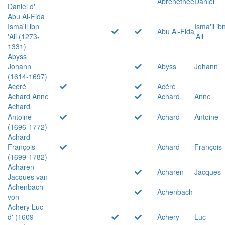
Abrenethée
Daniel
Daniel d'
Abu Al-Fida
Isma'il ibn
Isma'il ib
Abu Al-Fida
'Ali (1273-
'Ali
1331)
Abyss
Johann
Abyss
Johann
(1614-1697)
Acéré
Acéré
Achard Anne
Achard
Anne
Achard
Antoine
Achard
Antoine
(1696-1772)
Achard
François
Achard
François
(1699-1782)
Acharen
Acharen
Jacques
Jacques van
Achenbach
Achenbach
von
Achery Luc
d' (1609-
Achery
Luc