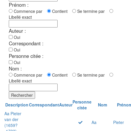
Prénom :
Commence par
Contient
Se termine par
Libellé exact
Auteur :
Oui
Correspondant :
Oui
Personne citée :
Oui
Nom :
Commence par
Contient
Se termine par
Libellé exact
Rechercher
Personne
Description
Correspondant
Auteur
Nom
Préno
citée
Aa Pieter
van der
Aa
Pieter
(1659?
-1733)