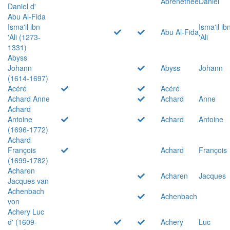
Abrenethée
Daniel
Daniel d'
Abu Al-Fida
Isma'il ibn
Isma'il ib
Abu Al-Fida
'Ali (1273-
'Ali
1331)
Abyss
Johann
Abyss
Johann
(1614-1697)
Acéré
Acéré
Achard Anne
Achard
Anne
Achard
Antoine
Achard
Antoine
(1696-1772)
Achard
François
Achard
François
(1699-1782)
Acharen
Acharen
Jacques
Jacques van
Achenbach
Achenbach
von
Achery Luc
d' (1609-
Achery
Luc