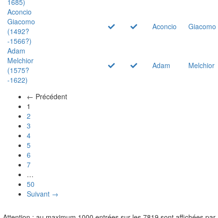
1685)
Aconcio
Giacomo
Aconcio
Giacomo
(1492?
-1566?)
Adam
Melchior
Adam
Melchior
(1575?
-1622)
← Précédent
(actuel)
1
2
3
4
5
6
7
…
50
Suivant →
Attention : au maximum 1000 entrées sur les 7819 sont affichées par