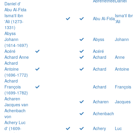
Abrenethée
Daniel
Daniel d'
Abu Al-Fida
Isma'il ibn
Isma'il ib
Abu Al-Fida
'Ali (1273-
'Ali
1331)
Abyss
Johann
Abyss
Johann
(1614-1697)
Acéré
Acéré
Achard Anne
Achard
Anne
Achard
Antoine
Achard
Antoine
(1696-1772)
Achard
François
Achard
François
(1699-1782)
Acharen
Acharen
Jacques
Jacques van
Achenbach
Achenbach
von
Achery Luc
d' (1609-
Achery
Luc