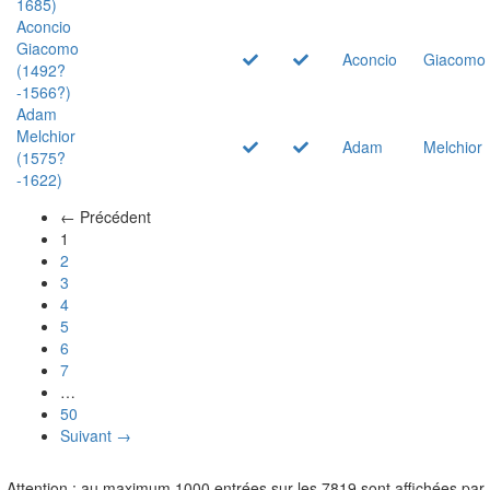
1685)
Aconcio
Giacomo
Aconcio
Giacomo
(1492?
-1566?)
Adam
Melchior
Adam
Melchior
(1575?
-1622)
← Précédent
(actuel)
1
2
3
4
5
6
7
…
50
Suivant →
Attention : au maximum 1000 entrées sur les 7819 sont affichées par