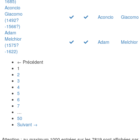
1685)
Aconcio
Giacomo
Aconcio
Giacomo
(1492?
-1566?)
Adam
Melchior
Adam
Melchior
(1575?
-1622)
← Précédent
(actuel)
1
2
3
4
5
6
7
…
50
Suivant →
Attention : au maximum 1000 entrées sur les 7819 sont affichées par