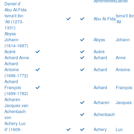
Abrenethée
Daniel
Daniel d'
Abu Al-Fida
Isma'il ibn
Isma'il ib
Abu Al-Fida
'Ali (1273-
'Ali
1331)
Abyss
Johann
Abyss
Johann
(1614-1697)
Acéré
Acéré
Achard Anne
Achard
Anne
Achard
Antoine
Achard
Antoine
(1696-1772)
Achard
François
Achard
François
(1699-1782)
Acharen
Acharen
Jacques
Jacques van
Achenbach
Achenbach
von
Achery Luc
d' (1609-
Achery
Luc