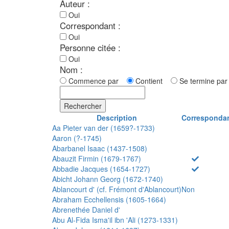
Auteur :
Oui
Correspondant :
Oui
Personne citée :
Oui
Nom :
Commence par
Contient
Se termine p
Rechercher
Description
Corresponda
Aa Pieter van der (1659?-1733)
Aaron (?-1745)
Abarbanel Isaac (1437-1508)
Abauzit Firmin (1679-1767)
Abbadie Jacques (1654-1727)
Abicht Johann Georg (1672-1740)
Ablancourt d' (cf. Frémont d'Ablancourt)
Non
Abraham Ecchellensis (1605-1664)
Abrenethée Daniel d'
Abu Al-Fida Isma'il ibn 'Ali (1273-1331)