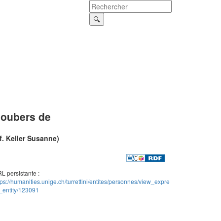
oubers de
f. Keller Susanne)
L persistante :
tps://humanities.unige.ch/turrettini/entites/personnes/view_expre
_entity/123091