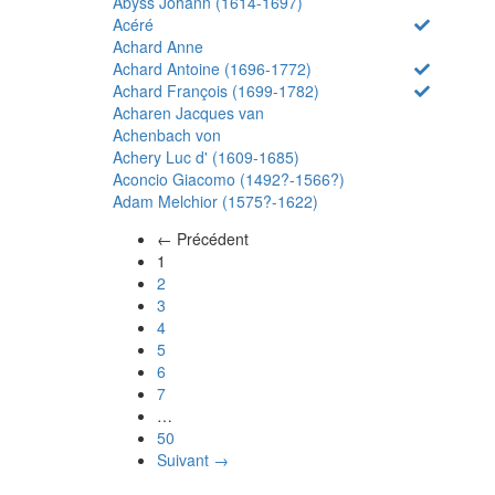
Abyss Johann (1614-1697)
Acéré
Achard Anne
Achard Antoine (1696-1772)
Achard François (1699-1782)
Acharen Jacques van
Achenbach von
Achery Luc d' (1609-1685)
Aconcio Giacomo (1492?-1566?)
Adam Melchior (1575?-1622)
← Précédent
(actuel)
1
2
3
4
5
6
7
…
50
Suivant →