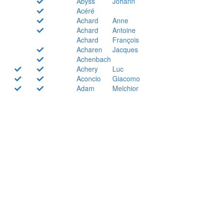
Abyss
Johann
Acéré
Achard
Anne
Achard
Antoine
Achard
François
Acharen
Jacques
Achenbach
Achery
Luc
Aconcio
Giacomo
Adam
Melchior