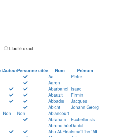
ar
Libellé exact
nt
Auteur
Personne citée
Nom
Prénom
Aa
Pieter
Aaron
Abarbanel
Isaac
Abauzit
Firmin
Abbadie
Jacques
Abicht
Johann Georg
Non
Non
Ablancourt
Abraham
Ecchellensis
Abrenethée
Daniel
Abu Al-Fida
Isma'il ibn 'Ali