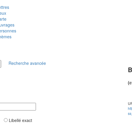
ttres
ieux
arte
uvrages
ersonnes
hèmes
Recherche avancée
B
(c
UR
ht
ss
ar
Libellé exact