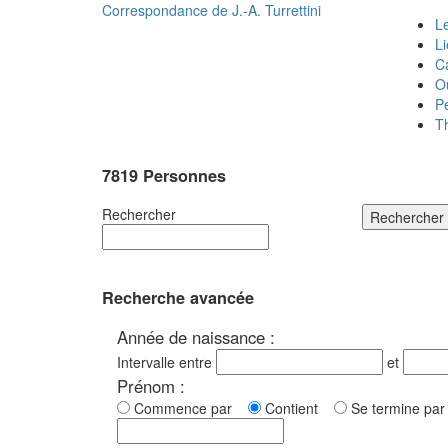
Correspondance de
J.-A. Turrettini
Le
L
C
O
P
T
7819 Personnes
Rechercher
Rechercher
Recherche avancée
Année de naissance :
Intervalle entre
et
Prénom :
Commence par
Contient
Se termine p