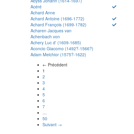
Abyss Johann (1614-1697)
Acéré
Achard Anne
Achard Antoine (1696-1772)
Achard François (1699-1782)
Acharen Jacques van
Achenbach von
Achery Luc d' (1609-1685)
Aconcio Giacomo (1492?-1566?)
Adam Melchior (1575?-1622)
← Précédent
(actuel)
1
2
3
4
5
6
7
…
50
Suivant →