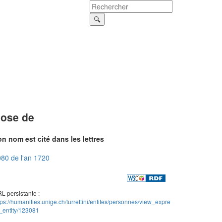
ose de
n nom est cité dans les lettres
80 de l'an 1720
L persistante :
tps://humanities.unige.ch/turrettini/entites/personnes/view_expre
_entity/123081