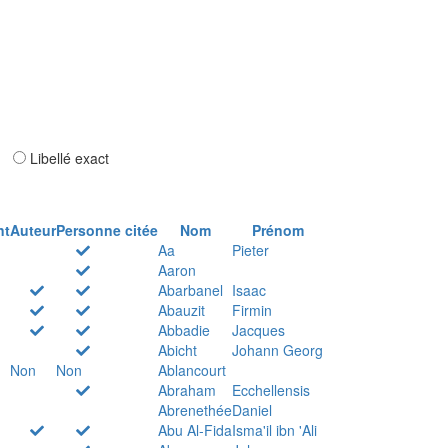
ar
Libellé exact
nt
Auteur
Personne citée
Nom
Prénom
Aa
Pieter
Aaron
Abarbanel
Isaac
Abauzit
Firmin
Abbadie
Jacques
Abicht
Johann Georg
Non
Non
Ablancourt
Abraham
Ecchellensis
Abrenethée
Daniel
Abu Al-Fida
Isma'il ibn 'Ali