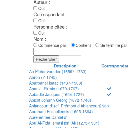
Auteur :
Oui
Correspondant :
Oui
Personne citée :
Oui
Nom :
Commence par
Contient
Se termine p
Rechercher
Description
Corresponda
Aa Pieter van der (1659?-1733)
Aaron (?-1745)
Abarbanel Isaac (1437-1508)
Abauzit Firmin (1679-1767)
Abbadie Jacques (1654-1727)
Abicht Johann Georg (1672-1740)
Ablancourt d' (cf. Frémont d'Ablancourt)
Non
Abraham Ecchellensis (1605-1664)
Abrenethée Daniel d'
Abu Al-Fida Isma'il ibn 'Ali (1273-1331)