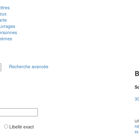
ttres
ieux
arte
uvrages
ersonnes
hèmes
Recherche avancée
B
So
30
UR
ar
Libellé exact
ht
ss