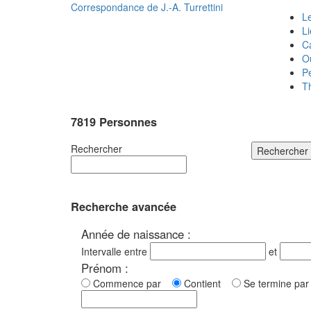
Correspondance de
J.-A. Turrettini
Le
L
C
O
P
T
7819 Personnes
Rechercher
Rechercher
Recherche avancée
Année de naissance :
Intervalle entre
et
Prénom :
Commence par
Contient
Se termine p