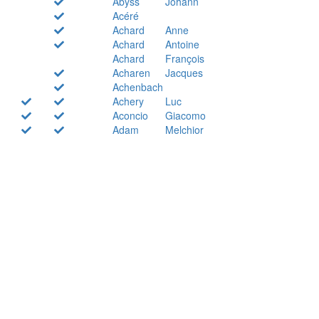
Abyss
Johann
Acéré
Achard
Anne
Achard
Antoine
Achard
François
Acharen
Jacques
Achenbach
Achery
Luc
Aconcio
Giacomo
Adam
Melchior