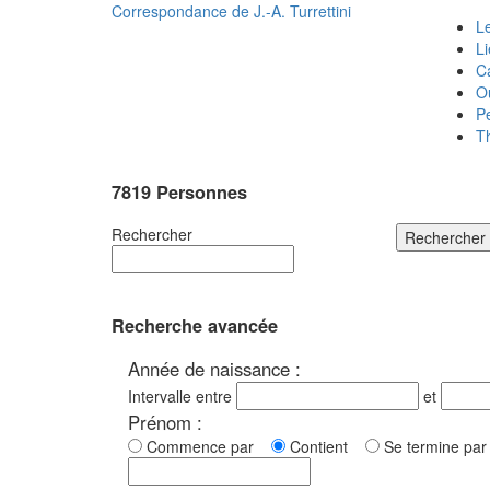
Correspondance de
J.-A. Turrettini
Le
L
C
O
P
T
7819 Personnes
Rechercher
Rechercher
Recherche avancée
Année de naissance :
Intervalle entre
et
Prénom :
Commence par
Contient
Se termine p