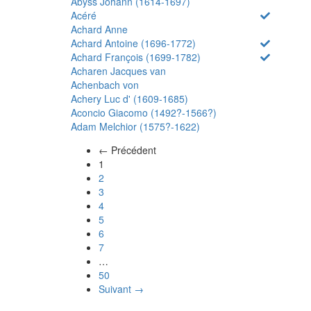
Abyss Johann (1614-1697)
Acéré
Achard Anne
Achard Antoine (1696-1772)
Achard François (1699-1782)
Acharen Jacques van
Achenbach von
Achery Luc d' (1609-1685)
Aconcio Giacomo (1492?-1566?)
Adam Melchior (1575?-1622)
← Précédent
(actuel)
1
2
3
4
5
6
7
…
50
Suivant →