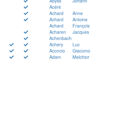
Abyss
Johann
Acéré
Achard
Anne
Achard
Antoine
Achard
François
Acharen
Jacques
Achenbach
Achery
Luc
Aconcio
Giacomo
Adam
Melchior