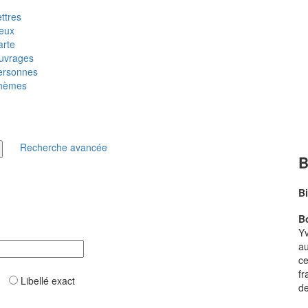
ttres
ieux
arte
uvrages
ersonnes
hèmes
Recherche avancée
B
B
Bo
Yv
au
ce
fr
ar
Libellé exact
de