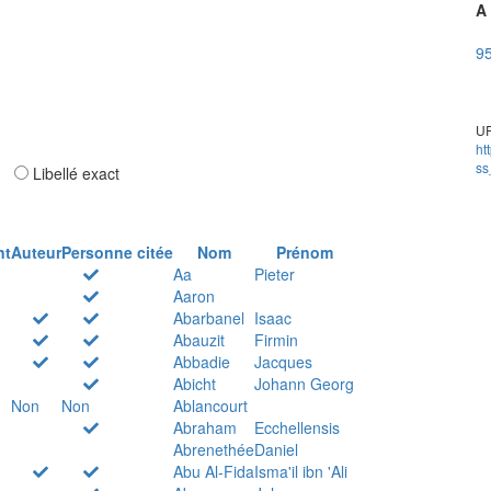
A 
95
UR
ht
ss
ar
Libellé exact
nt
Auteur
Personne citée
Nom
Prénom
Aa
Pieter
Aaron
Abarbanel
Isaac
Abauzit
Firmin
Abbadie
Jacques
Abicht
Johann Georg
Non
Non
Ablancourt
Abraham
Ecchellensis
Abrenethée
Daniel
Abu Al-Fida
Isma'il ibn 'Ali