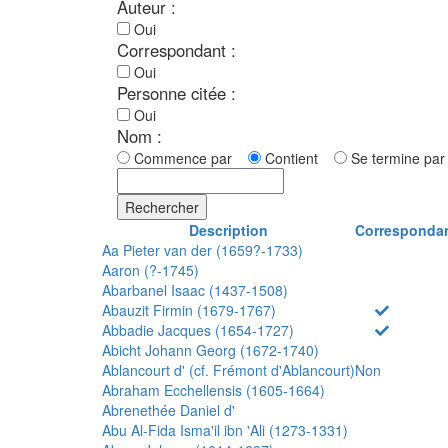
Auteur :
Oui
Correspondant :
Oui
Personne citée :
Oui
Nom :
Commence par
Contient
Se termine p
Rechercher
Description
Corresponda
Aa Pieter van der (1659?-1733)
Aaron (?-1745)
Abarbanel Isaac (1437-1508)
Abauzit Firmin (1679-1767)
Abbadie Jacques (1654-1727)
Abicht Johann Georg (1672-1740)
Ablancourt d' (cf. Frémont d'Ablancourt)
Non
Abraham Ecchellensis (1605-1664)
Abrenethée Daniel d'
Abu Al-Fida Isma'il ibn 'Ali (1273-1331)