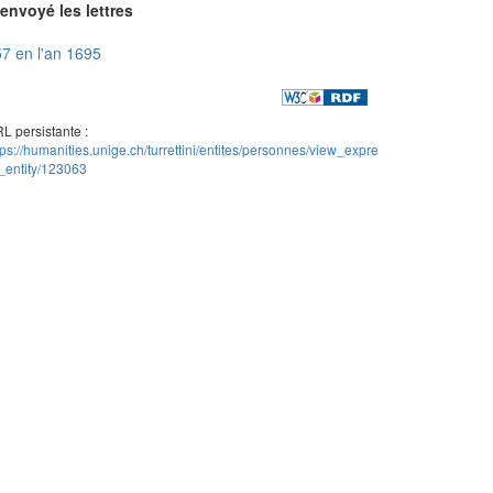
envoyé les lettres
7 en l'an 1695
L persistante :
tps://humanities.unige.ch/turrettini/entites/personnes/view_expre
_entity/123063