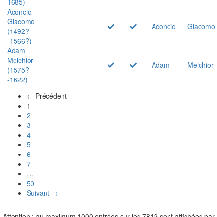
1685)
Aconcio
Giacomo
Aconcio
Giacomo
(1492?
-1566?)
Adam
Melchior
Adam
Melchior
(1575?
-1622)
← Précédent
(actuel)
1
2
3
4
5
6
7
…
50
Suivant →
Attention : au maximum 1000 entrées sur les 7819 sont affichées par