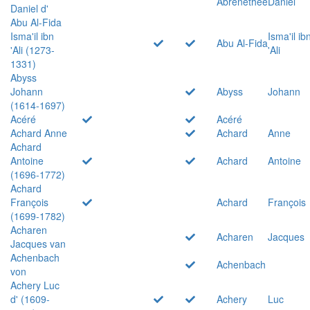
Abrenethée
Daniel
Daniel d'
Abu Al-Fida
Isma'il ibn
Isma'il ib
Abu Al-Fida
'Ali (1273-
'Ali
1331)
Abyss
Johann
Abyss
Johann
(1614-1697)
Acéré
Acéré
Achard Anne
Achard
Anne
Achard
Antoine
Achard
Antoine
(1696-1772)
Achard
François
Achard
François
(1699-1782)
Acharen
Acharen
Jacques
Jacques van
Achenbach
Achenbach
von
Achery Luc
d' (1609-
Achery
Luc