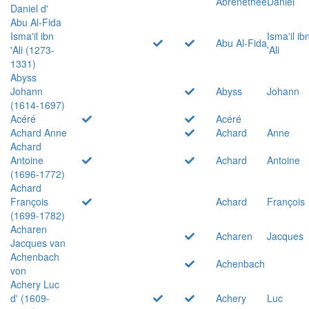
Abrenethée
Daniel
Daniel d'
Abu Al-Fida
Isma'il ibn
Isma'il ib
Abu Al-Fida
'Ali (1273-
'Ali
1331)
Abyss
Johann
Abyss
Johann
(1614-1697)
Acéré
Acéré
Achard Anne
Achard
Anne
Achard
Antoine
Achard
Antoine
(1696-1772)
Achard
François
Achard
François
(1699-1782)
Acharen
Acharen
Jacques
Jacques van
Achenbach
Achenbach
von
Achery Luc
d' (1609-
Achery
Luc