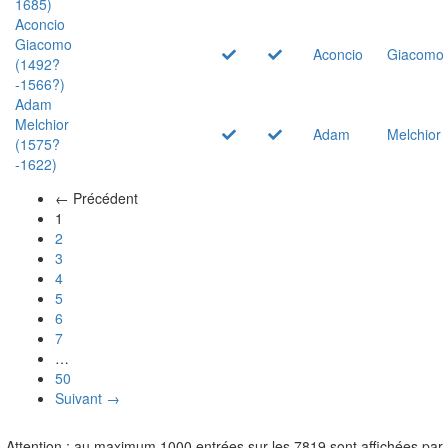
1685)
Aconcio
Giacomo
Aconcio
Giacomo
(1492?
-1566?)
Adam
Melchior
Adam
Melchior
(1575?
-1622)
← Précédent
(actuel)
1
2
3
4
5
6
7
…
50
Suivant →
Attention : au maximum 1000 entrées sur les 7819 sont affichées par