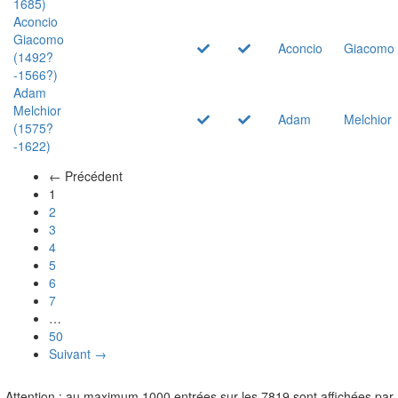
1685)
Aconcio
Giacomo
Aconcio
Giacomo
(1492?
-1566?)
Adam
Melchior
Adam
Melchior
(1575?
-1622)
← Précédent
(actuel)
1
2
3
4
5
6
7
…
50
Suivant →
Attention : au maximum 1000 entrées sur les 7819 sont affichées par