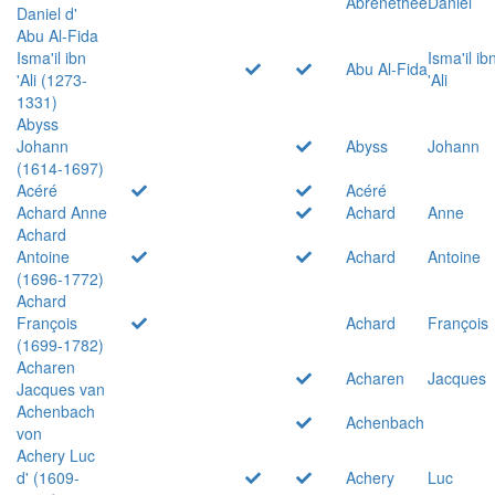
Abrenethée
Daniel
Daniel d'
Abu Al-Fida
Isma'il ibn
Isma'il ib
Abu Al-Fida
'Ali (1273-
'Ali
1331)
Abyss
Johann
Abyss
Johann
(1614-1697)
Acéré
Acéré
Achard Anne
Achard
Anne
Achard
Antoine
Achard
Antoine
(1696-1772)
Achard
François
Achard
François
(1699-1782)
Acharen
Acharen
Jacques
Jacques van
Achenbach
Achenbach
von
Achery Luc
d' (1609-
Achery
Luc