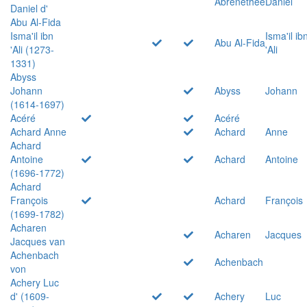
Abrenethée
Daniel
Daniel d'
Abu Al-Fida
Isma'il ibn
Isma'il ib
Abu Al-Fida
'Ali (1273-
'Ali
1331)
Abyss
Johann
Abyss
Johann
(1614-1697)
Acéré
Acéré
Achard Anne
Achard
Anne
Achard
Antoine
Achard
Antoine
(1696-1772)
Achard
François
Achard
François
(1699-1782)
Acharen
Acharen
Jacques
Jacques van
Achenbach
Achenbach
von
Achery Luc
d' (1609-
Achery
Luc