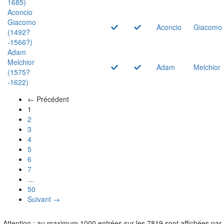
1685)
Aconcio
Giacomo
Aconcio
Giacomo
(1492?
-1566?)
Adam
Melchior
Adam
Melchior
(1575?
-1622)
← Précédent
(actuel)
1
2
3
4
5
6
7
…
50
Suivant →
Attention : au maximum 1000 entrées sur les 7819 sont affichées par