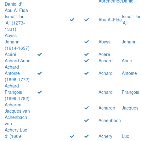
Abrenethée
Daniel
Daniel d'
Abu Al-Fida
Isma'il ibn
Isma'il ib
Abu Al-Fida
'Ali (1273-
'Ali
1331)
Abyss
Johann
Abyss
Johann
(1614-1697)
Acéré
Acéré
Achard Anne
Achard
Anne
Achard
Antoine
Achard
Antoine
(1696-1772)
Achard
François
Achard
François
(1699-1782)
Acharen
Acharen
Jacques
Jacques van
Achenbach
Achenbach
von
Achery Luc
d' (1609-
Achery
Luc