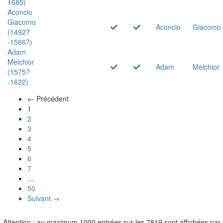
1685)
Aconcio
Giacomo
Aconcio
Giacomo
(1492?
-1566?)
Adam
Melchior
Adam
Melchior
(1575?
-1622)
← Précédent
(actuel)
1
2
3
4
5
6
7
…
50
Suivant →
Attention : au maximum 1000 entrées sur les 7819 sont affichées par