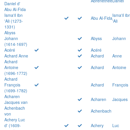
Abrenethée
Daniel
Daniel d'
Abu Al-Fida
Isma'il ibn
Isma'il ib
Abu Al-Fida
'Ali (1273-
'Ali
1331)
Abyss
Johann
Abyss
Johann
(1614-1697)
Acéré
Acéré
Achard Anne
Achard
Anne
Achard
Antoine
Achard
Antoine
(1696-1772)
Achard
François
Achard
François
(1699-1782)
Acharen
Acharen
Jacques
Jacques van
Achenbach
Achenbach
von
Achery Luc
d' (1609-
Achery
Luc