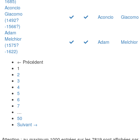
1685)
Aconcio
Giacomo
Aconcio
Giacomo
(1492?
-1566?)
Adam
Melchior
Adam
Melchior
(1575?
-1622)
← Précédent
(actuel)
1
2
3
4
5
6
7
…
50
Suivant →
Attention : au maximum 1000 entrées sur les 7819 sont affichées par