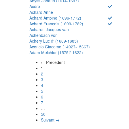
Abyss Johann (1614-1697)
Acéré
Achard Anne
Achard Antoine (1696-1772)
Achard François (1699-1782)
Acharen Jacques van
Achenbach von
Achery Luc d' (1609-1685)
Aconcio Giacomo (1492?-1566?)
Adam Melchior (1575?-1622)
← Précédent
(actuel)
1
2
3
4
5
6
7
…
50
Suivant →