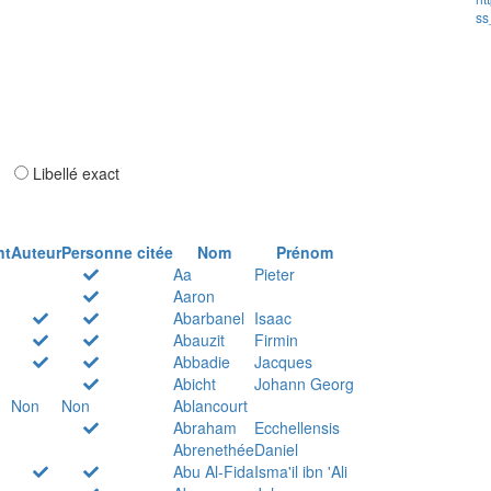
ss
ar
Libellé exact
nt
Auteur
Personne citée
Nom
Prénom
Aa
Pieter
Aaron
Abarbanel
Isaac
Abauzit
Firmin
Abbadie
Jacques
Abicht
Johann Georg
Non
Non
Ablancourt
Abraham
Ecchellensis
Abrenethée
Daniel
Abu Al-Fida
Isma'il ibn 'Ali