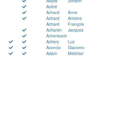
Abyss
Johann
Acéré
Achard
Anne
Achard
Antoine
Achard
François
Acharen
Jacques
Achenbach
Achery
Luc
Aconcio
Giacomo
Adam
Melchior