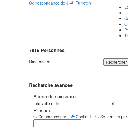
Correspondance de
J.-A. Turrettini
Le
L
C
O
P
T
7819 Personnes
Rechercher
Rechercher
Recherche avancée
Année de naissance :
Intervalle entre
et
Prénom :
Commence par
Contient
Se termine p