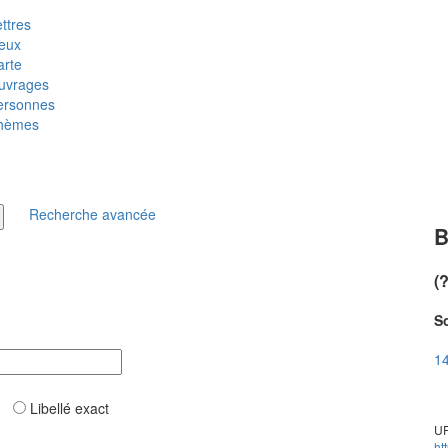
ttres
ieux
arte
uvrages
ersonnes
hèmes
Recherche avancée
B
(
So
14
ar
Libellé exact
UR
ht