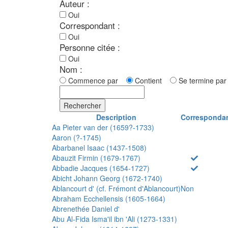
Auteur :
Oui
Correspondant :
Oui
Personne citée :
Oui
Nom :
Commence par
Contient
Se termine p
Rechercher
Description
Corresponda
Aa Pieter van der (1659?-1733)
Aaron (?-1745)
Abarbanel Isaac (1437-1508)
Abauzit Firmin (1679-1767)
Abbadie Jacques (1654-1727)
Abicht Johann Georg (1672-1740)
Ablancourt d' (cf. Frémont d'Ablancourt)
Non
Abraham Ecchellensis (1605-1664)
Abrenethée Daniel d'
Abu Al-Fida Isma'il ibn 'Ali (1273-1331)