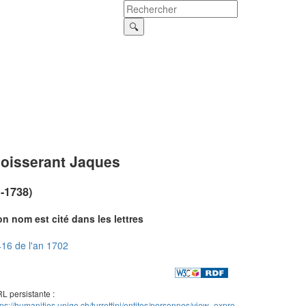
oisserant Jaques
?-1738)
n nom est cité dans les lettres
16 de l'an 1702
L persistante :
tps://humanities.unige.ch/turrettini/entites/personnes/view_expre