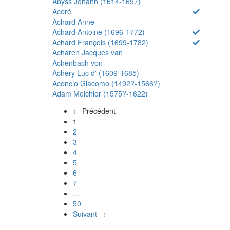
Abyss Johann (1614-1697)
Acéré
Achard Anne
Achard Antoine (1696-1772)
Achard François (1699-1782)
Acharen Jacques van
Achenbach von
Achery Luc d' (1609-1685)
Aconcio Giacomo (1492?-1566?)
Adam Melchior (1575?-1622)
← Précédent
(actuel)
1
2
3
4
5
6
7
…
50
Suivant →