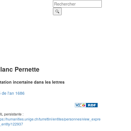
lanc Pernette
tation incertaine dans les lettres
 de l'an 1686
L persistante :
tps://humanities.unige.ch/turrettini/entites/personnes/view_expre
_entity/122937