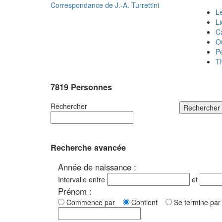
Correspondance de
J.-A. Turrettini
Le
L
C
O
P
T
7819 Personnes
Rechercher
Rechercher
Recherche avancée
Année de naissance :
Intervalle entre
et
Prénom :
Commence par
Contient
Se termine p