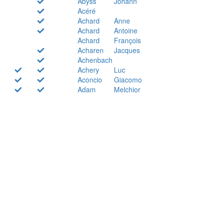
Abyss
Johann
Acéré
Achard
Anne
Achard
Antoine
Achard
François
Acharen
Jacques
Achenbach
Achery
Luc
Aconcio
Giacomo
Adam
Melchior