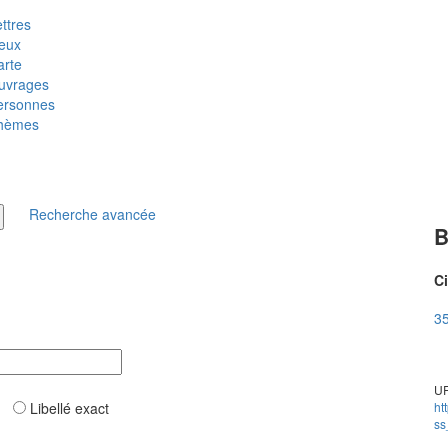
ttres
ieux
arte
uvrages
ersonnes
hèmes
Recherche avancée
B
Ci
35
UR
ar
Libellé exact
ht
ss