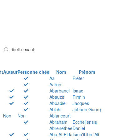
ar
Libellé exact
nt
Auteur
Personne citée
Nom
Prénom
Aa
Pieter
Aaron
Abarbanel
Isaac
Abauzit
Firmin
Abbadie
Jacques
Abicht
Johann Georg
Non
Non
Ablancourt
Abraham
Ecchellensis
Abrenethée
Daniel
Abu Al-Fida
Isma'il ibn 'Ali