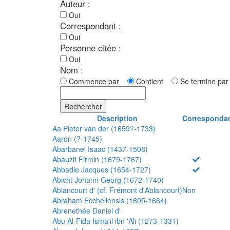
Auteur :
Oui
Correspondant :
Oui
Personne citée :
Oui
Nom :
Commence par
Contient
Se termine p
Rechercher
Description
Corresponda
Aa Pieter van der (1659?-1733)
Aaron (?-1745)
Abarbanel Isaac (1437-1508)
Abauzit Firmin (1679-1767)
Abbadie Jacques (1654-1727)
Abicht Johann Georg (1672-1740)
Ablancourt d' (cf. Frémont d'Ablancourt)
Non
Abraham Ecchellensis (1605-1664)
Abrenethée Daniel d'
Abu Al-Fida Isma'il ibn 'Ali (1273-1331)