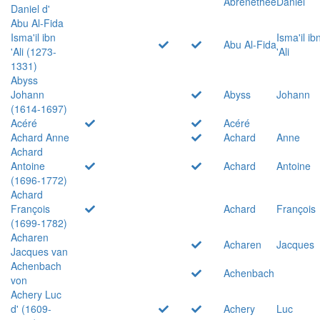
Abrenethée
Daniel
Daniel d'
Abu Al-Fida
Isma'il ibn
Isma'il ib
Abu Al-Fida
'Ali (1273-
'Ali
1331)
Abyss
Johann
Abyss
Johann
(1614-1697)
Acéré
Acéré
Achard Anne
Achard
Anne
Achard
Antoine
Achard
Antoine
(1696-1772)
Achard
François
Achard
François
(1699-1782)
Acharen
Acharen
Jacques
Jacques van
Achenbach
Achenbach
von
Achery Luc
d' (1609-
Achery
Luc