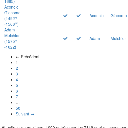
1685)
Aconcio
Giacomo
Aconcio
Giacomo
(1492?
-1566?)
Adam
Melchior
Adam
Melchior
(1575?
-1622)
← Précédent
(actuel)
1
2
3
4
5
6
7
…
50
Suivant →
Attention : au maximum 1000 entrées sur les 7819 sont affichées par