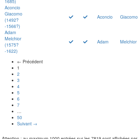
1685)
Aconcio
Giacomo
Aconcio
Giacomo
(1492?
-1566?)
Adam
Melchior
Adam
Melchior
(1575?
-1622)
← Précédent
(actuel)
1
2
3
4
5
6
7
…
50
Suivant →
Attention : au maximum 1000 entrées sur les 7819 sont affichées par