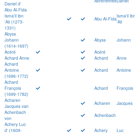
Abrenethée
Daniel
Daniel d'
Abu Al-Fida
Isma'il ibn
Isma'il ib
Abu Al-Fida
'Ali (1273-
'Ali
1331)
Abyss
Johann
Abyss
Johann
(1614-1697)
Acéré
Acéré
Achard Anne
Achard
Anne
Achard
Antoine
Achard
Antoine
(1696-1772)
Achard
François
Achard
François
(1699-1782)
Acharen
Acharen
Jacques
Jacques van
Achenbach
Achenbach
von
Achery Luc
d' (1609-
Achery
Luc