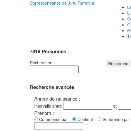
Correspondance de
J.-A. Turrettini
Le
L
C
O
P
T
7819 Personnes
Rechercher
Rechercher
Recherche avancée
Année de naissance :
Intervalle entre
et
Prénom :
Commence par
Contient
Se termine p