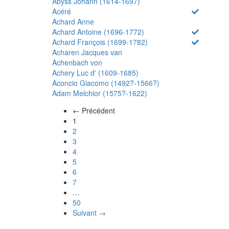
Abyss Johann (1614-1697)
Acéré
Achard Anne
Achard Antoine (1696-1772)
Achard François (1699-1782)
Acharen Jacques van
Achenbach von
Achery Luc d' (1609-1685)
Aconcio Giacomo (1492?-1566?)
Adam Melchior (1575?-1622)
← Précédent
(actuel)
1
2
3
4
5
6
7
…
50
Suivant →