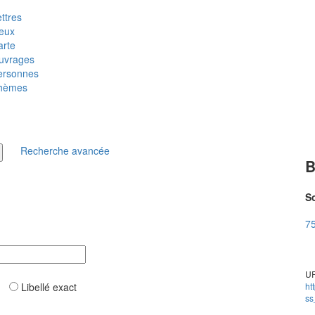
ttres
ieux
arte
uvrages
ersonnes
hèmes
Recherche avancée
B
So
75
UR
ar
Libellé exact
ht
ss