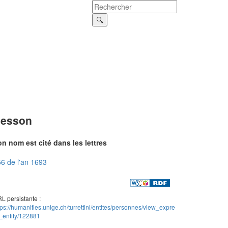
esson
n nom est cité dans les lettres
6 de l'an 1693
L persistante :
tps://humanities.unige.ch/turrettini/entites/personnes/view_expre
_entity/122881