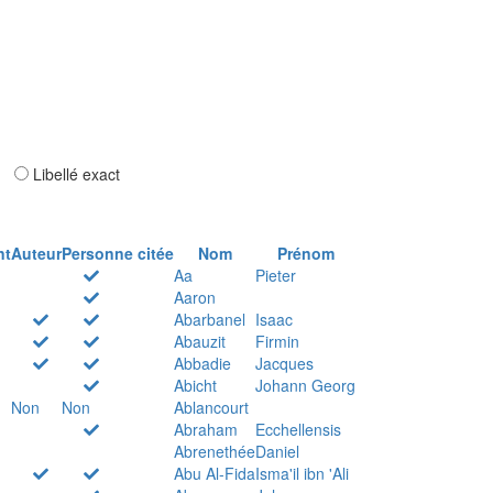
ar
Libellé exact
nt
Auteur
Personne citée
Nom
Prénom
Aa
Pieter
Aaron
Abarbanel
Isaac
Abauzit
Firmin
Abbadie
Jacques
Abicht
Johann Georg
Non
Non
Ablancourt
Abraham
Ecchellensis
Abrenethée
Daniel
Abu Al-Fida
Isma'il ibn 'Ali