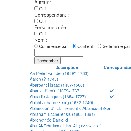
Auteur :
Oui
Correspondant :
Oui
Personne citée :
Oui
Nom :
Commence par
Contient
Se termine p
Rechercher
Description
Corresponda
Aa Pieter van der (1659?-1733)
Aaron (?-1745)
Abarbanel Isaac (1437-1508)
Abauzit Firmin (1679-1767)
Abbadie Jacques (1654-1727)
Abicht Johann Georg (1672-1740)
Ablancourt d' (cf. Frémont d'Ablancourt)
Non
Abraham Ecchellensis (1605-1664)
Abrenethée Daniel d'
Abu Al-Fida Isma'il ibn 'Ali (1273-1331)