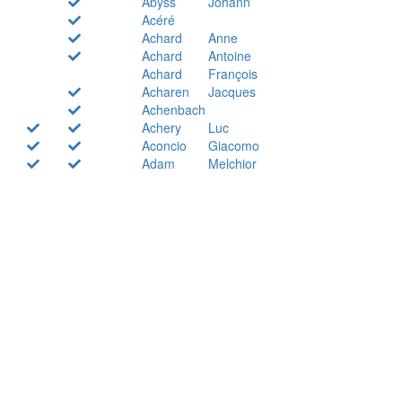
Abyss
Johann
Acéré
Achard
Anne
Achard
Antoine
Achard
François
Acharen
Jacques
Achenbach
Achery
Luc
Aconcio
Giacomo
Adam
Melchior